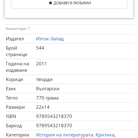
ДОБАВИ В ЛЮБИМИ
Коментари: 1
Издател
Изток-Запад
Брой
544
страници
Година на
2011
издаване
Корици
твърди
Език
български
Тегло
770 грама
Размери
22x14
ISBN
9789543218370
Баркод
9789543218370
Категории
История на литературата. Критика
,