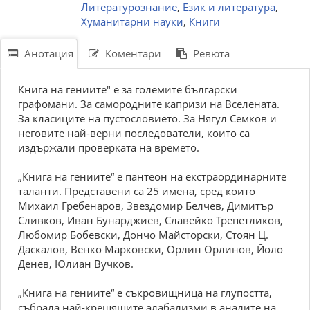
Литературознание
,
Език и литература
,
Хуманитарни науки
,
Книги
Анотация
Коментари
Ревюта
Книга на гениите" е за големите български
графомани. За самородните капризи на Вселената.
За класиците на пустословието. За Нягул Семков и
неговите най-верни последователи, които са
издържали проверката на времето.
„Книга на гениите“ е пантеон на екстраординарните
таланти. Представени са 25 имена, сред които
Михаил Гребенаров, Звездомир Белчев, Димитър
Сливков, Иван Бунарджиев, Славейко Трепетликов,
Любомир Бобевски, Дончо Майсторски, Стоян Ц.
Даскалов, Венко Марковски, Орлин Орлинов, Йоло
Денев, Юлиан Вучков.
„Книга на гениите“ е съкровищница на глупостта,
събрала най-крещящите алабализми в аналите на