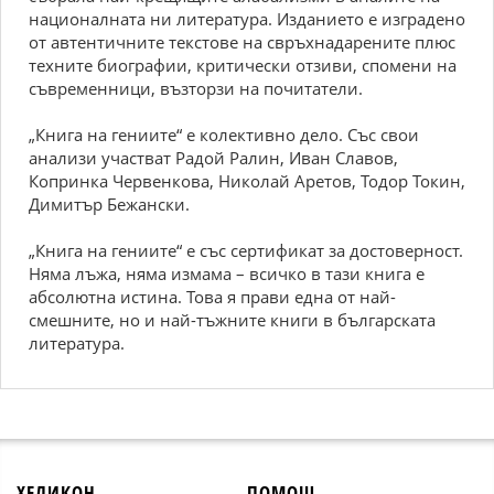
националната ни литература. Изданието е изградено
от автентичните текстове на свръхнадарените плюс
техните биографии, критически отзиви, спомени на
съвременници, възторзи на почитатели.
„Книга на гениите“ е колективно дело. Със свои
анализи участват Радой Ралин, Иван Славов,
Копринка Червенкова, Николай Аретов, Тодор Токин,
Димитър Бежански.
„Книга на гениите“ е със сертификат за достоверност.
Няма лъжа, няма измама – всичко в тази книга е
абсолютна истина. Това я прави една от най-
смешните, но и най-тъжните книги в българската
литература.
ХЕЛИКОН
ПОМОЩ