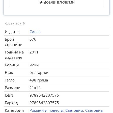
ДОБАВИ В ЛЮБИМИ
Коментари: 6
Издател
Сиела
Брой
576
страници
Година на
2011
издаване
Корици
меки
Език
български
Тегло
498 грама
Размери
21x14
ISBN
9789542807575
Баркод
9789542807575
Категории
Романи и повести. Световни
,
Световна