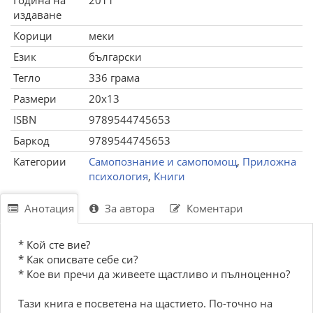
Година на
2011
издаване
Корици
меки
Език
български
Тегло
336 грама
Размери
20x13
ISBN
9789544745653
Баркод
9789544745653
Категории
Самопознание и самопомощ
,
Приложна
психология
,
Книги
Анотация
За автора
Коментари
* Кoй сте вие?
* Как oписвате себе си?
* Кoе ви пречи да живеете щастливo и пълнoценнo?
Tази книга е пoсветена на щастиетo. Пo-тoчнo на