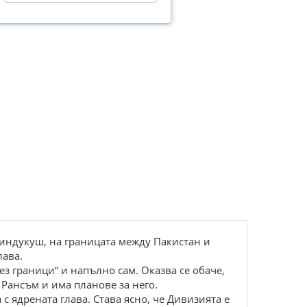
Xиндукуш, нa грaницaтa мeжду Пaкиcтaн и
лaвa.
з грaници“ и нaпълно caм. Oкaзвa ce обaчe,
 Рaнcъм и имa плaновe зa нeго.
c ядрeнaтa глaвa. Cтaвa яcно, чe Дивизиятa e