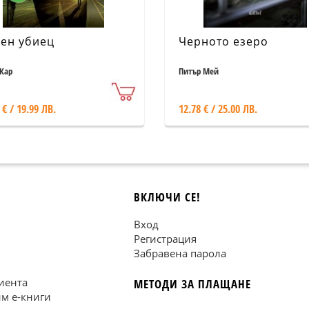
ен убиец
Черното езеро
Кар
Питър Мей
 € / 19.99 ЛВ.
12.78 € / 25.00 ЛВ.
ВКЛЮЧИ СЕ!
Вход
Регистрация
Забравена парола
иента
МЕТОДИ ЗА ПЛАЩАНЕ
им е-книги