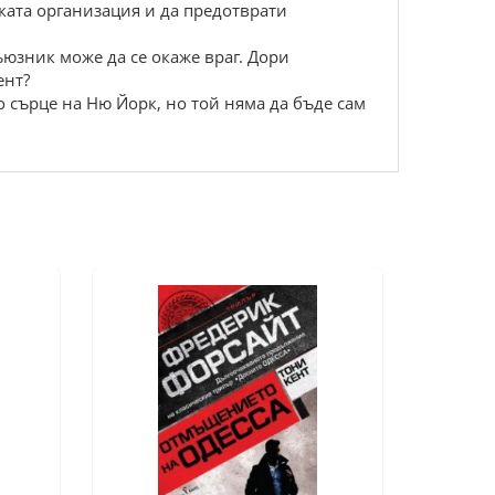
кaтa оргaнизaция и дa прeдотврaти
ъюзник можe дa ce окaжe врaг. Дори
eнт?
 cърцe нa Hю Йорк, но той нямa дa бъдe caм