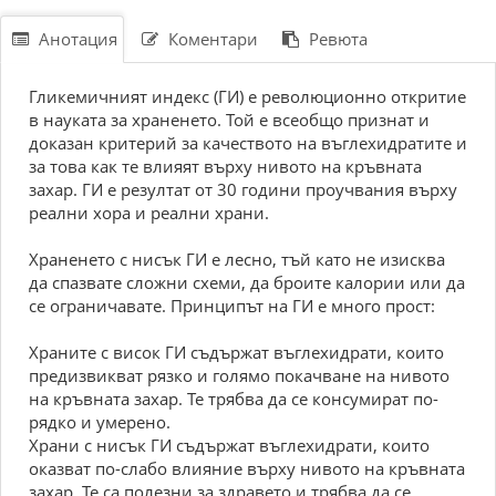
Анотация
Коментари
Ревюта
Гликемичният индекс (ГИ) е революционно откритие
в науката за храненето. Той е всеобщо признат и
доказан критерий за качеството на въглехидратите и
за това как те влияят върху нивото на кръвната
захар. ГИ е резултат от 30 години проучвания върху
реални хора и реални храни.
Храненето с нисък ГИ е лесно, тъй като не изисква
да спазвате сложни схеми, да броите калории или да
се ограничавате. Принципът на ГИ е много прост:
Храните с висок ГИ съдържат въглехидрати, които
предизвикват рязко и голямо покачване на нивото
на кръвната захар. Те трябва да се консумират по-
рядко и умерено.
Храни с нисък ГИ съдържат въглехидрати, които
оказват по-слабо влияние върху нивото на кръвната
захар. Те са полезни за здравето и трябва да се