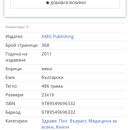
ДОБАВИ В ЛЮБИМИ
Коментари: 0
Издател
AMG Publishing
Брой страници
368
Година на
2011
издаване
Корици
меки
Език
български
Тегло
486 грама
Размери
23x16
ISBN
9789549696332
Баркод
9789549696332
Категории
Здраве. Пол. Възраст
,
Медицина за
всеки
,
Книги