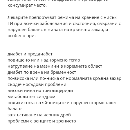
консумират често.
Лекарите препоръчват режима на хранене с нисък
ГИ при всички заболявания и състояния, свързани с
нарушен баланс в нивата на кръвната захар, и
особено при:
диабет и преддиабет
повишено или наднормено тегло
натрупване на мазнини в коремната област
диабет по време на бременност
по-висока или по-ниска от нормалната кръвна захар
сърдечносъдови проблеми
високи нива на триглицериди
метаболитен синдром
поликистоза на яйчниците и нарушен хормонален
баланс
затлъстяване на черния дроб
проблеми с венците и зрението