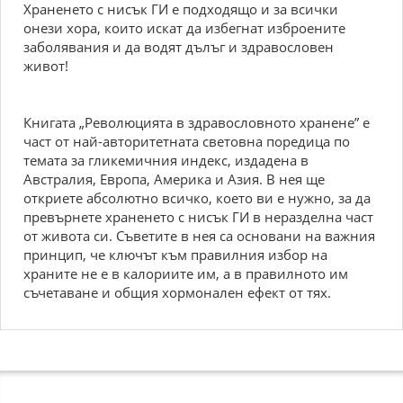
Храненето с нисък ГИ е подходящо и за всички
онези хора, които искат да избегнат изброените
заболявания и да водят дълъг и здравословен
живот!
Книгата „Революцията в здравословното хранене” е
част от най-авторитетната световна поредица по
темата за гликемичния индекс, издадена в
Австралия, Европа, Америка и Азия. В нея ще
откриете абсолютно всичко, което ви е нужно, за да
превърнете храненето с нисък ГИ в неразделна част
от живота си. Съветите в нея са основани на важния
принцип, че ключът към правилния избор на
храните не е в калориите им, а в правилното им
съчетаване и общия хормонален ефект от тях.