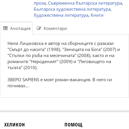
проза
,
Съвременна българска литература
,
Българска художествена литература
,
Художествена литература
,
Книги
Анотация
Коментари
Нели Лишковска е автор на сборниците с разкази
"Смърт до насита" (1998), "Зеницата на Бога" (2007) и
"Стъпки по ръба на месечината" (2008), както и на
романите "Нероде­ният" (2009) и "Леговището на
тъгата" (2010).
ЗВЕРО SAPIENS е моят роман-ваканция. В него си
почивах...
ХЕЛИКОН
ПОМОЩ