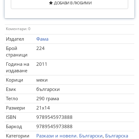
ДОБАВИ В ЛЮБИМИ
Коментари: 0
Издател
Фама
Брой
224
страници
Година на
2011
издаване
Корици
меки
Език
български
Тегло
290 грама
Размери
21x14
ISBN
9789545973888
Баркод
9789545973888
Категории
Разкази и новели. Български
,
Българска