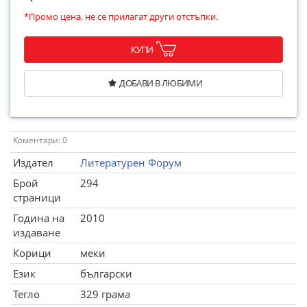
*Промо цена, не се прилагат други отстъпки.
КУПИ
ДОБАВИ В ЛЮБИМИ
Коментари: 0
Издател
Литературен Форум
Брой
294
страници
Година на
2010
издаване
Корици
меки
Език
български
Тегло
329 грама