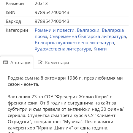
Размери
20x13
ISBN
9789547400443
Баркод
9789547400443
Категории
Романи и повести. Български
,
Българска
проза
,
Съвременна българска литература
,
Българска художествена литература
,
Художествена литература
,
Книги
Анотация
Коментари
Родена съм на 8 октомври 1986 г., през любимия ми
сезон - есента.
Завърших 23-то СОУ "Фредерик Жолио Кюри" с
френски език. От 6 години сътруднича на сайт за
субтитри и съм превела от английски над 30 филма/
сериала. Студентка съм трети курс в СУ "Климент
Охридски", специалност "Музика". Пея в дамски
камерен хор "Ирина Щиглич" от една година.