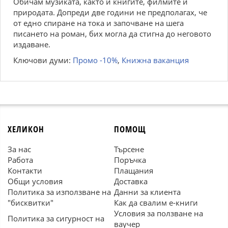
Обичам музиката, както и книгите, филмите и
природата. Допреди две години не предполагах, че
от едно спиране на тока и започване на шега
писането на роман, бих могла да стигна до неговото
издаване.
Ключови думи:
Промо -10%
,
Книжна ваканция
ХЕЛИКОН
ПОМОЩ
За нас
Търсене
Работа
Поръчка
Контакти
Плащания
Общи условия
Доставка
Политика за използване на
Данни за клиента
"бисквитки"
Как да свалим е-книги
Условия за ползване на
Политика за сигурност на
ваучер