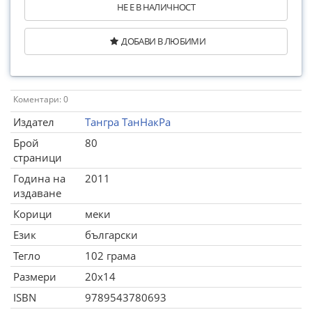
НЕ Е В НАЛИЧНОСТ
ДОБАВИ В ЛЮБИМИ
Коментари: 0
Издател
Тангра ТанНакРа
Брой
80
страници
Година на
2011
издаване
Корици
меки
Език
български
Тегло
102 грама
Размери
20x14
ISBN
9789543780693