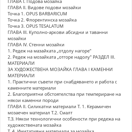
ГЛАВА I. Подова мозайка
ГЛАВА II. Видове подови мозайки
Точка 1. OPUS BARBARICUM
Точка 2. Флорентинска мозайка
Точка 3. OPUS TESALATUM
ГЛАВА III. Куполно-аркови абсидни и таванни
мозайки
ГЛАВА IV. Стенни мозайки
1. Редеж на мазайката „отдолу нагоре"
2. Редеж на мозайката „отгоре надолу" РАЗДЕЛ III.
МАТЕРИАЛИ
ЗА ХУДОЖЕСТВЕНА МОЗАЙКА ГЛАВА I КАМЕННИ
МАТЕРИАЛИ
1. Практични съвети при снабдяването и работа с
каменните материали
2. Благоприятни обстоятелства при темпериране на
някои каменни породи
ГЛАВА II. Силикатни материали Т. 1. Керамичен
мозаечен материал Т.2. Смалт
Т.З. Някои технологични особености при редежа на
художествената мозайка
Т. 4. Имитативни материали за мозайка