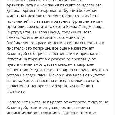
Артистичната им компания ги смята за идеалната
двойка. Ърнест е очарован от бурния бохемски
живот на писателите от легендарното „изгубено
поколение”. Но за тези модерни и фриволни нови
приятели, сред които са Скот и Зелда Фицджералд,
Гъртруд Стайн и Езра Паунд, традиционното
семейство и моногамията са отживелица.
Заобиколен от красиви жени и силни съперници в
писателското поприще, все още неизвестният
Хемингуей се бори за собствен стил и признание.
Успехът на първите му разкази го превръща от
чувствителен амбициозен младеж в капризен
егоцентрик. Хадли, неговата вярна съпруга, неусетно
остава на заден план. Макар и измъчван от чувство
за вина, Ърнест изоставя и нея, и малкия си син,
запленен от напористата журналистка Полин
Пфайфър.
Написан от името на първата от четирите съпруги на
Хемингуей, този вълнуващ роман разкрива
интимния живот, сложния характер и пътя към