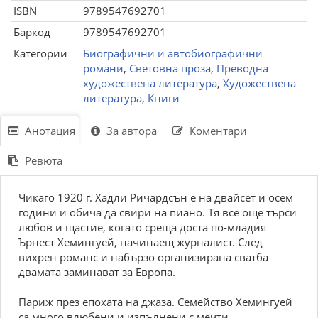
ISBN
9789547692701
Баркод
9789547692701
Категории
Биографични и автобиографични
романи
,
Световна проза
,
Преводна
художествена литература
,
Художествена
литература
,
Книги
Анотация
За автора
Коментари
Ревюта
Чикаго 1920 г. Хадли Ричардсън е на двайсет и осем
години и обича да свири на пиано. Тя все още търси
любов и щастие, когато среща доста по-младия
Ърнест Хемингуей, начинаещ журналист. След
вихрен романс и набързо организирана сватба
двамата заминават за Европа.
Париж през епохата на джаза. Семейство Хемингуей
са много влюбени и изпълнени с мечти.