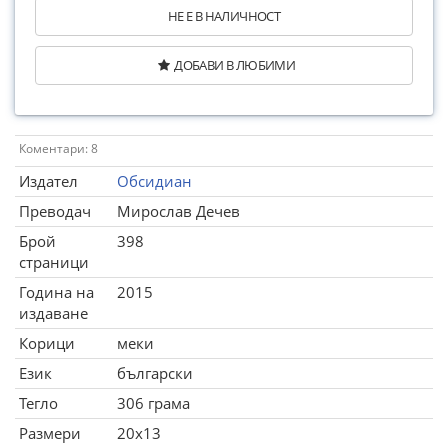
НЕ Е В НАЛИЧНОСТ
ДОБАВИ В ЛЮБИМИ
Коментари: 8
Издател
Обсидиан
Преводач
Мирослав Дечев
Брой
398
страници
Година на
2015
издаване
Корици
меки
Език
български
Тегло
306 грама
Размери
20x13