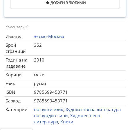
ДОБАВИ В ЛЮБИМИ
Коментари: 0
Издател
Эксмо-Москва
Брой
352
страници
Година на
2010
издаване
Корици
меки
Език
руски
ISBN
9785699453771
Баркод
9785699453771
Категории
на руски език
,
Художествена литература
на чужди езици
,
Художествена
литература
,
Книги