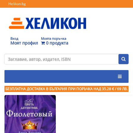
Helikon.bg
Вход
Моята поръчка
Моят профил
0 продукта
БЕЗПЛАТНА ДОСТАВКА В БЪЛГАРИЯ ПРИ ПОРЪЧКА
НАД 35.28 € / 69 ЛВ.