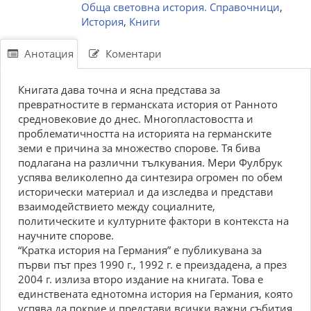
Обща световна история. Справочници
,
История
,
Книги
Анотация
Коментари
Книгата дава точна и ясна представа за
превратностите в германската история от Ранното
средновековие до днес. Многопластовостта и
проблематичността на историята на германските
земи е причина за множество спорове. Тя бива
подлагана на различни тълкувания. Мери Фулбрук
успява великолепно да синтезира огромен по обем
исторически материал и да изследва и представи
взаимодействието между социалните,
политическите и културните фактори в контекста на
научните спорове.
“Кратка история на Германия” е публикувана за
първи път през 1990 г., 1992 г. е преиздадена, а през
2004 г. излиза второ издание на книгата. Това е
единствената еднотомна история на Германия, която
успява да покрие и представи всички важни събития