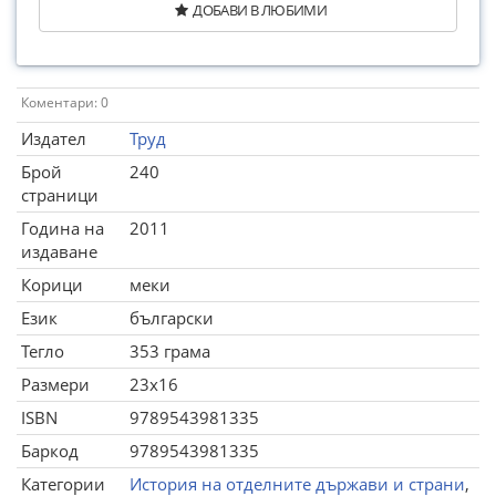
ДОБАВИ В ЛЮБИМИ
Коментари: 0
Издател
Труд
Брой
240
страници
Година на
2011
издаване
Корици
меки
Език
български
Тегло
353 грама
Размери
23x16
ISBN
9789543981335
Баркод
9789543981335
Категории
История на отделните държави и страни
,