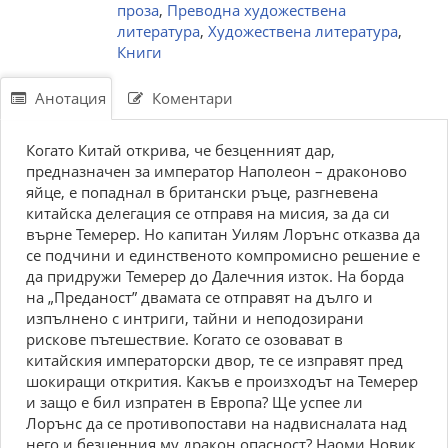
проза
,
Преводна художествена
литература
,
Художествена литература
,
Книги
Анотация
Коментари
Когато Китай открива, че безценният дар,
предназначен за император Наполеон – драконово
яйце, е попаднал в британски ръце, разгневена
китайска делегация се отправя на мисия, за да си
върне Темерер. Но капитан Уилям Лорънс отказва да
се подчини и единственото компромисно решение е
да придружи Темерер до Далечния изток. На борда
на „Преданост” двамата се отправят на дълго и
изпълнено с интриги, тайни и неподозирани
рискове пътешествие. Когато се озовават в
китайския императорски двор, те се изправят пред
шокиращи открития. Какъв е произходът на Темерер
и защо е бил изпратен в Европа? Ще успее ли
Лорънс да се противопостави на надвисналата над
него и безценния му дракон опасност? Наоми Новик