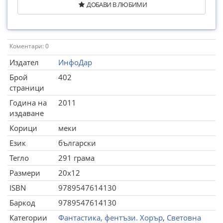
ДОБАВИ В ЛЮБИМИ
Коментари: 0
Издател
ИнфоДар
Брой
402
страници
Година на
2011
издаване
Корици
меки
Език
български
Тегло
291 грама
Размери
20x12
ISBN
9789547614130
Баркод
9789547614130
Категории
Фантастика, фентъзи. Хорър
,
Световна