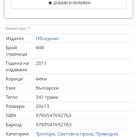
ДОБАВИ В ЛЮБИМИ
Коментари: 1
Издател
Обсидиан
Брой
448
страници
Година на
2011
издаване
Корици
меки
Език
български
Тегло
341 грама
Размери
20x13
ISBN
9789547692763
Баркод
9789547692763
Категории
Трилъри
,
Световна проза
,
Преводна