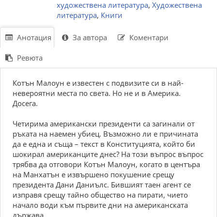
художествена литература
,
Художествена
литература
,
Книги
Анотация
За автора
Коментари
Ревюта
Котън Малоун е известен с подвизите си в най-
невероятни места по света. Но не и в Америка.
Досега.
Четирима американски президенти са загинали от
ръката на наемен убиец. Възможно ли е причината
да е една и съща – текст в Конституцията, който би
шокирал американците днес? На този въпрос въпрос
трябва да отговори Котън Малоун, когато в центъра
на Манхатън е извършено покушение срещу
президента Дани Даниълс. Бившият таен агент се
изправя срещу тайно общество на пирати, чието
начало води към първите дни на американската
държава.