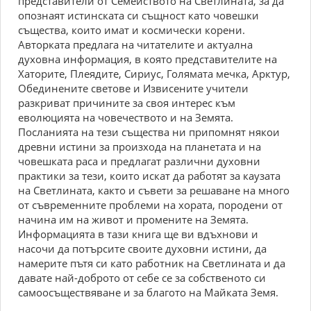
представители от Семейството на Светлината, за да
опознаят истинската си същност като човешки
същества, които имат и космически корени.
Авторката предлага на читателите и актуална
духовна информация, в която представителите на
Хаторите, Плеядите, Сириус, Голямата мечка, Арктур,
Обединените светове и Извисените учители
разкриват причините за своя интерес към
еволюцията на човечеството и на Земята.
Посланията на тези същества ни припомнят някои
древни истини за произхода на планетата и на
човешката раса и предлагат различни духовни
практики за тези, които искат да работят за каузата
на Светлината, както и съвети за решаване на много
от съвременните проблеми на хората, породени от
начина им на живот и промените на Земята.
Информацията в тази книга ще ви вдъхнови и
насочи да потърсите своите духовни истини, да
намерите пътя си като работник на Светлината и да
давате най-доброто от себе се за собственото си
самоосъществяване и за благото на Майката Земя.