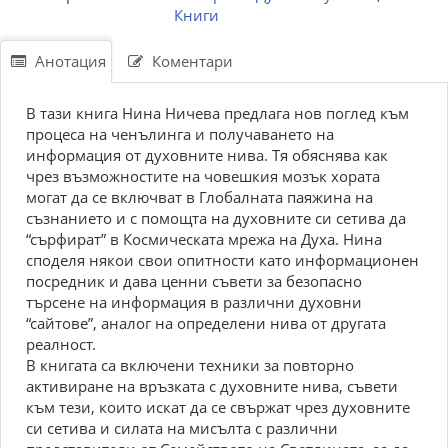
Книги
Анотация
Коментари
В тази книга Нина Ничева предлага нов поглед към
процеса на ченълинга и получаването на
информация от духовните нива. Тя обяснява как
чрез възможностите на човешкия мозък хората
могат да се включват в Глобалната паяжина на
съзнанието и с помощта на духовните си сетива да
“сърфират” в Космическата мрежа на Духа. Нина
споделя някои свои опитности като информационен
посредник и дава ценни съвети за безопасно
търсене на информация в различни духовни
“сайтове”, аналог на определени нива от другата
реалност.
В книгата са включени техники за повторно
активиране на връзката с духовните нива, съвети
към тези, които искат да се свържат чрез духовните
си сетива и силата на мисълта с различни