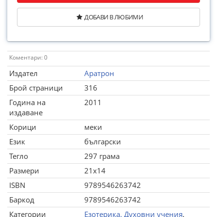
ДОБАВИ В ЛЮБИМИ
Коментари: 0
Издател
Аратрон
Брой страници
316
Година на
2011
издаване
Корици
меки
Език
български
Тегло
297 грама
Размери
21x14
ISBN
9789546263742
Баркод
9789546263742
Категории
Езотерика. Духовни учения
,