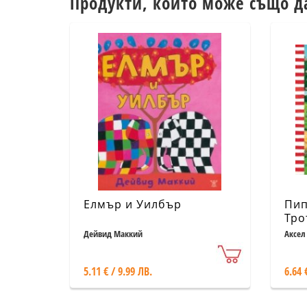
Продукти, които може също д
Елмър и Уилбър
Пип
Тро
Дейвид Маккий
Аксел
5.11 € / 9.99 ЛВ.
6.64 