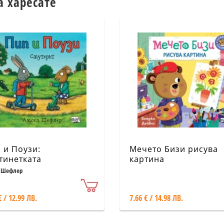
а харесате
 и Поузи:
Мечето Бизи рисува
тинетката
картина
 Шефлер
€ / 12.99 ЛВ.
7.66 € / 14.98 ЛВ.