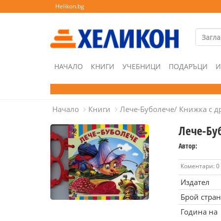
Helikon.bg
НАЧАЛО
КНИГИ
УЧЕБНИЦИ
ПОДАРЪЦИ
И
Начало
Книги
Лече-Буболече/ Книжка с д
Лече-Бу
Автор:
Коментари: 0
Издател
Брой стра
Година на