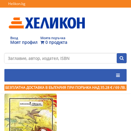
Helikon.bg
Вход
Моята поръчка
Моят профил
0 продукта
БЕЗПЛАТНА ДОСТАВКА В БЪЛГАРИЯ ПРИ ПОРЪЧКА
НАД 35.28 € / 69 ЛВ.