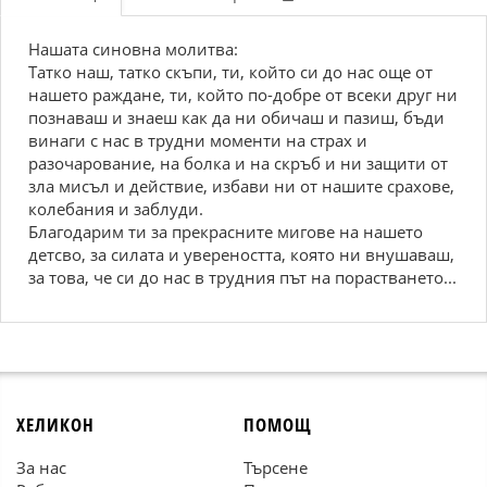
Нашата синовна молитва:
Татко наш, татко скъпи, ти, който си до нас още от
нашето раждане, ти, който по-добре от всеки друг ни
познаваш и знаеш как да ни обичаш и пазиш, бъди
винаги с нас в трудни моменти на страх и
разочарование, на болка и на скръб и ни защити от
зла мисъл и действие, избави ни от нашите срахове,
колебания и заблуди.
Благодарим ти за прекрасните мигове на нашето
детсво, за силата и увереността, която ни внушаваш,
за това, че си до нас в трудния път на порастването...
ХЕЛИКОН
ПОМОЩ
За нас
Търсене