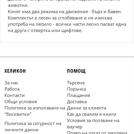
животни.
Конят има два режима на движение - бърз и бавен.
Комплектът е лесен за сглобяване и не изисква
употреба на лепило - всички части лесно пасват една
на друга с отвертка или щифтове.
ХЕЛИКОН
ПОМОЩ
За нас
Търсене
Работа
Поръчка
Контакти
Плащания
Общи условия
Доставка
Политика за използване на
Данни за клиента
"бисквитки"
Как да свалим е-книги
Условия за ползване на
Политика за сигурност на
ваучер
личните данни
Право на отказ от закупена