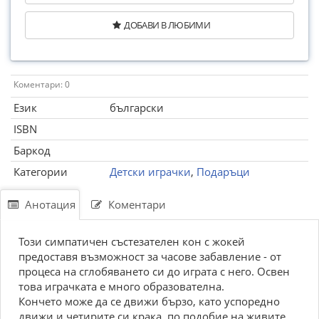
ДОБАВИ В ЛЮБИМИ
Коментари: 0
Език
български
ISBN
Баркод
Категории
Детски играчки
,
Подаръци
Анотация
Коментари
Този симпатичен състезателен кон с жокей
предоставя възможност за часове забавление - от
процеса на сглобяването си до играта с него. Освен
това играчката е много образователна.
Кончето може да се движи бързо, като успоредно
движи и четирите си крака, по подобие на живите