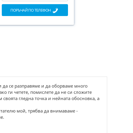
ПОРЪЧАЙ ПО ТЕЛЕФОН
жи да се разправяме и да оборваме много
ко ги четете, помислете да не си сложите
им своята гледна точка и нейната обосновка, а
итателю мой, трябва да внимаваме -
е.