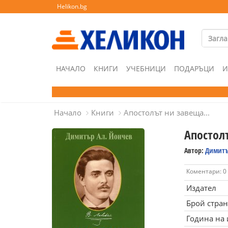
Helikon.bg
НАЧАЛО
КНИГИ
УЧЕБНИЦИ
ПОДАРЪЦИ
И
Начало
Книги
Апостолът ни завеща...
Апостолъ
Автор:
Димитъ
Коментари: 0
Издател
Брой стра
Година на