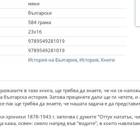
меки
български
584 грама
23x16
9789549281019
9789549281019
История на България
,
История
,
Книги
азказите в тази книга, ще трябва да знаете, че ни се нало
българска история. Затова преценете дали ще ги четете, и а
се пак ще трябва да знаете, че нашата задача е да представ
ки хроники 1878-1943 г. започва с думите "Оттук нататък, ч
да кажа, освен: смело напред във "водите", в които навлизам