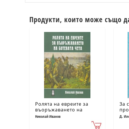
Продукти, които може също д
Ролята на евреите за
За 
въоръжаването на
про
Ботевата чета
дун
Николай Иванов
Д. Ил
(Фо