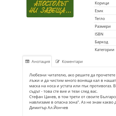
Корици
Език
Тегло
Размери
ISBN
Баркод
Категории
Анотация
Коментари
Любезни читателю, ако решите да прочетете р
лъжи и да чистим много воняща кал в нашата 
маска на носа и устата или пък противогаз. В
съдът - това сте вие и тези след вас.
Стефан Цанев, в том трети от своите Българс
навлизаме в опасна зона". Аз не знам какво 
Димитър Ал.Йончев