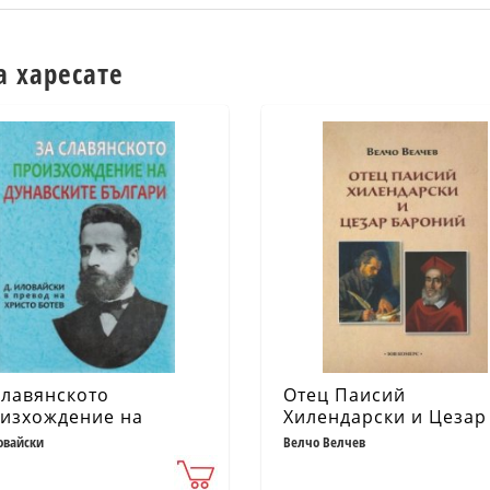
а харесате
славянското
Отец Паисий
изхождение на
Хилендарски и Цезар
авските българи
Бароний
овайски
Велчо Велчев
тотипно издание)