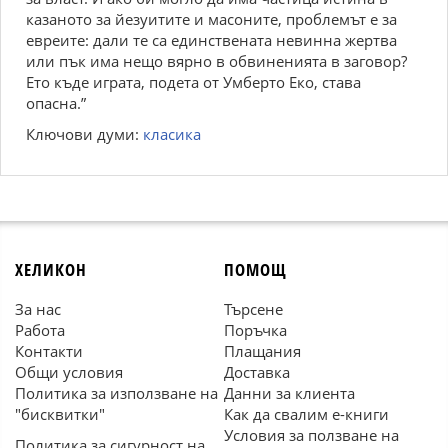
казаното за йезуитите и масоните, проблемът е за
евреите: дали те са единствената невинна жертва
или пък има нещо вярно в обвиненията в заговор?
Ето къде играта, подета от Умберто Еко, става
опасна.”
Ключови думи:
класика
ХЕЛИКОН
ПОМОЩ
За нас
Търсене
Работа
Поръчка
Контакти
Плащания
Общи условия
Доставка
Политика за използване на
Данни за клиента
"бисквитки"
Как да свалим е-книги
Условия за ползване на
Политика за сигурност на