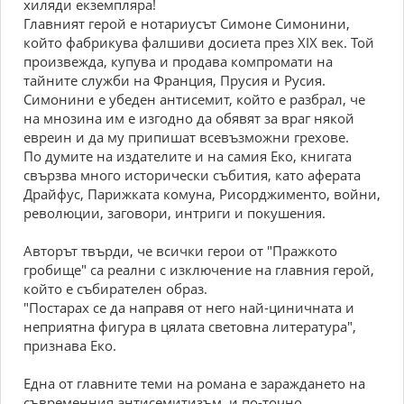
хиляди екземпляра!
Главният герой е нотариусът Симоне Симонини,
който фабрикува фалшиви досиета през ХІХ век. Той
произвежда, купува и продава компромати на
тайните служби на Франция, Прусия и Русия.
Симонини е убеден антисемит, който е разбрал, че
на мнозина им е изгодно да обявят за враг някой
евреин и да му припишат всевъзможни грехове.
По думите на издателите и на самия Еко, книгата
свързва много исторически събития, като аферата
Драйфус, Парижката комуна, Рисорджименто, войни,
революции, заговори, интриги и покушения.
Авторът твърди, че всички герои от "Пражкото
гробище" са реални с изключение на главния герой,
който е събирателен образ.
"Постарах се да направя от него най-циничната и
неприятна фигура в цялата световна литература",
признава Еко.
Една от главните теми на романа е зараждането на
съвременния антисемитизъм, и по-точно,