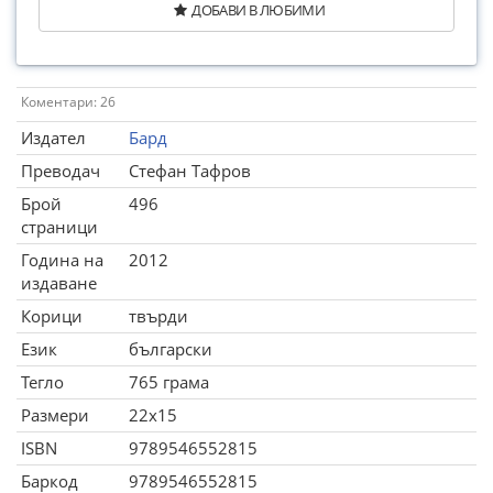
ДОБАВИ В ЛЮБИМИ
Коментари: 26
Издател
Бард
Преводач
Стефан Тафров
Брой
496
страници
Година на
2012
издаване
Корици
твърди
Език
български
Тегло
765 грама
Размери
22x15
ISBN
9789546552815
Баркод
9789546552815