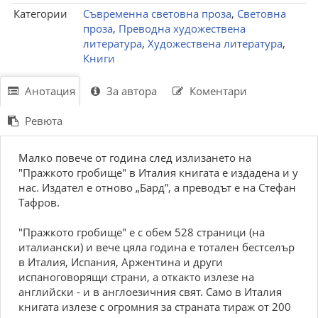
Категории
Съвременна световна проза
,
Световна
проза
,
Преводна художествена
литература
,
Художествена литература
,
Книги
Анотация
За автора
Коментари
Ревюта
Малко повече от година след излизането на
"Пражкото гробище" в Италия книгата е издадена и у
нас. Издател е отново „Бард”, а преводът е на Стефан
Тафров.
"Пражкото гробище" е с обем 528 страници (на
италиански) и вече цяла година е тотален бестселър
в Италия, Испания, Аржентина и други
испаноговорящи страни, а откакто излезе на
английски - и в англоезичния свят. Само в Италия
книгата излезе с огромния за страната тираж от 200