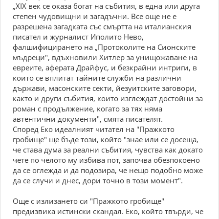
„XIX век се оказа богат на събития, в една или друга
степен чудовищни и загадъчни. Все още не е
разрешена загадката със смъртта на италианския
писател и журналист Иполито Нево,
фалшифицирането на „Протоколите на Сионските
мъдреци", вдъхновили Хитлер за унищожаване на
евреите, аферата Драйфус, и безкрайни интриги, в
които се вплитат тайните служби на различни
държави, масонските секти, йезуитските заговори,
както и други събития, които изглеждат достойни за
роман с продължение, когато за тях няма
автентични документи", смята писателят.
Според Еко идеалният читател на "Пражкото
гробище" ще бъде този, който "знае или се досеща,
че става дума за реални събития, чувства как докато
чете по челото му избива пот, започва обезпокоено
да се оглежда и да подозира, че нещо подобно може
да се случи и днес, дори точно в този момент".
Още с излизането си "Пражкото гробище"
предизвика истински скандал. Еко, който твърди, че