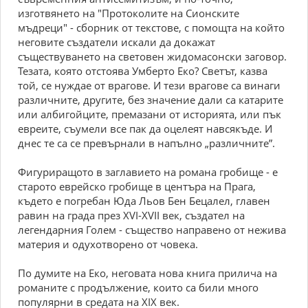
изготвянето на "Протоколите на Сионските
мъдреци" - сборник от текстове, с помощта на който
неговите създатели искали да докажат
съществуването на световен жидомасонски заговор.
Тезата, която отстоява Умберто Еко? Светът, казва
той, се нуждае от врагове. И тези врагове са винаги
различните, другите, без значение дали са катарите
или албигойците, премазани от историята, или пък
евреите, съумели все пак да оцелеят навсякъде. И
днес те са се превърнали в напълно „различните”.
Фигуриращото в заглавието на романа гробище - е
старото еврейско гробище в центъра на Прага,
където е погребан Юда Льов Бен Бецалел, главен
рaвин на града през XVI-XVII век, създател на
легендарния Голем - същество направено от нежива
материя и одухотворено от човека.
По думите на Еко, неговата нова книга прилича на
романите с продължение, които са били много
популярни в средата на XIX век.