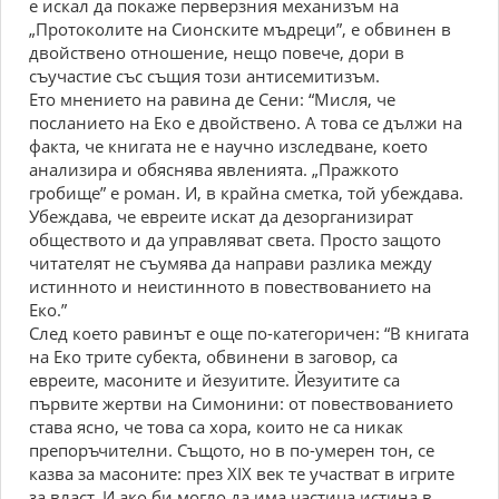
е искал да покаже перверзния механизъм на
„Протоколите на Сионските мъдреци”, е обвинен в
двойствено отношение, нещо повече, дори в
съучастие със същия този антисемитизъм.
Ето мнението на равина де Сени: “Мисля, че
посланието на Еко е двойствено. А това се дължи на
факта, че книгата не е научно изследване, което
анализира и обяснява явленията. „Пражкото
гробище” е роман. И, в крайна сметка, той убеждава.
Убеждава, че евреите искат да дезорганизират
обществото и да управляват света. Просто защото
читателят не съумява да направи разлика между
истинното и неистинното в повествованието на
Еко.”
След което равинът е още по-категоричен: “В книгата
на Еко трите субекта, обвинени в заговор, са
евреите, масоните и йезуитите. Йезуитите са
първите жертви на Симонини: от повествованието
става ясно, че това са хора, които не са никак
препоръчителни. Същото, но в по-умерен тон, се
казва за масоните: през XIX век те участват в игрите
за власт. И ако би могло да има частица истина в