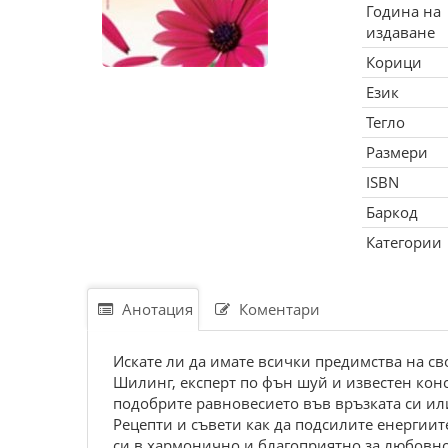
Година на
издаване
Корици
Език
Тегло
Размери
ISBN
Баркод
Категории
Анотация
Коментари
Искате ли да имате всички предимства на сво
Шилинг, експерт по фън шуй и известен конс
подобрите равновесието във връзката си и
Рецепти и съвети как да подсилите енергиит
си в хармонично и благоприятно за любовно