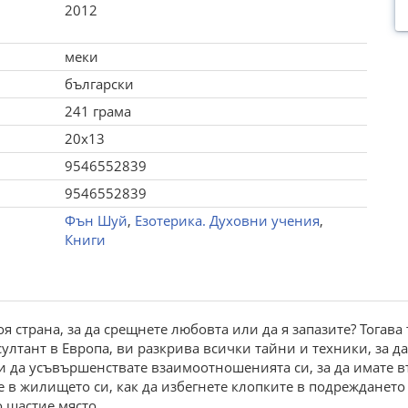
2012
меки
български
241 грама
20x13
9546552839
9546552839
Фън Шуй
,
Езотерика. Духовни учения
,
Книги
я страна, за да срещнете любовта или да я запазите? Тогава 
ултант в Европа, ви разкрива всички тайни и техники, за да
ли да усъвършенствате взаимоотношенията си, за да имате
е в жилището си, как да избегнете клопките в подреждането
 щастие място.