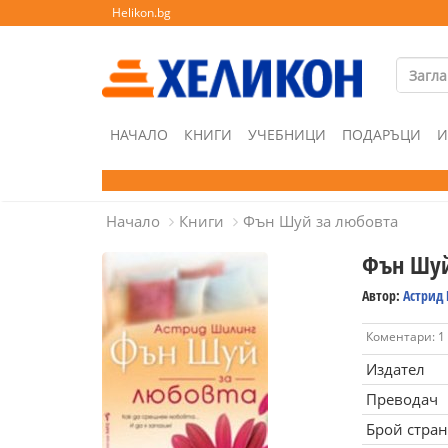
Helikon.bg
НАЧАЛО
КНИГИ
УЧЕБНИЦИ
ПОДАРЪЦИ
И
Начало
Книги
Фън Шуй за любовта
Фън Шуй
Автор:
Астрид
Коментари: 1
Издател
Преводач
Брой стра