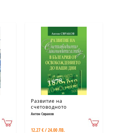
Развитие на
счетоводното
законодателство в
Антон Свраков
България от
Освобождението до
12.27 € / 24.00 ЛВ.
наши дни