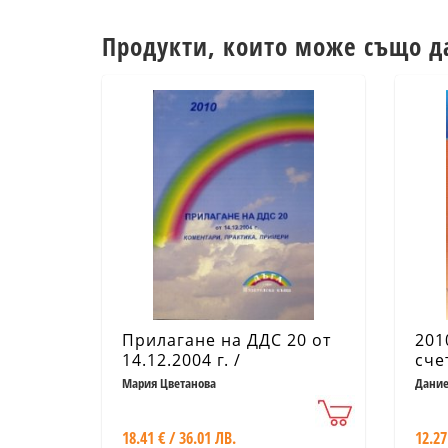
Продукти, които може също д
Прилагане на ДДС 20 от
201
14.12.2004 г. /
сче
Коментари, практика,
при
Мария Цветанова
Дание
др.
примери
18.41 € / 36.01 ЛВ.
12.27