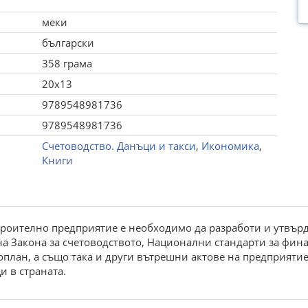
меки
български
358 грама
20x13
9789548981736
9789548981736
Счетоводство. Данъци и такси
,
Икономика
,
Книги
троително предприятие е необходимо да разработи и утвърд
на Закона за счетоводството, Национални стандарти за фин
лан, а също така и други вътрешни актове на предприятие
и в страната.