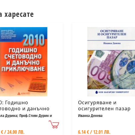
а харесате
0: Годишно
Осигуряване и
товодно и данъчно
осигурителен пазар
ключване
ла Дурина; Проф.Стоян Дурин и
Иванка Денева
 € / 24.00 ЛВ.
6.14 € / 12.01 ЛВ.