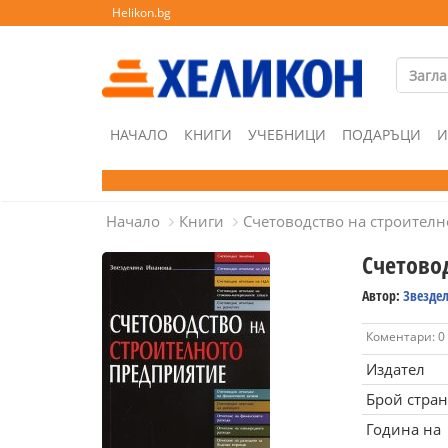
Helikon.bg
НАЧАЛО
КНИГИ
УЧЕБНИЦИ
ПОДАРЪЦИ
И
Начало
Книги
Счетоводство на строителн
Счетово
Автор:
Звезде
Коментари: 0
Издател
Брой стра
Година на