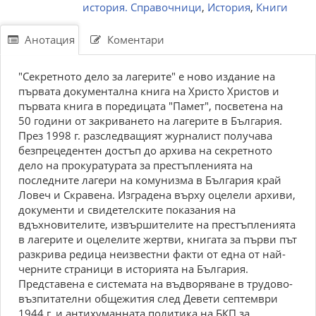
история. Справочници
,
История
,
Книги
Анотация
Коментари
"Секретното дело за лагерите" е ново издание на
първата документална книга на Христо Христов и
първата книга в поредицата "Памет", посветена на
50 години от закриването на лагерите в България.
През 1998 г. разследващият журналист получава
безпрецедентен достъп до архива на секретното
дело на прокуратурата за престъпленията на
последните лагери на комунизма в България край
Ловеч и Скравена. Изградена върху оцелели архиви,
документи и свидетелските показания на
вдъхновителите, извършителите на престъпленията
в лагерите и оцелелите жертви, книгата за първи път
разкрива редица неизвестни факти от една от най-
черните страници в историята на България.
Представена е системата на въдворяване в трудово-
възпитателни общежития след Девети септември
1944 г. и антихуманната политика на БКП за