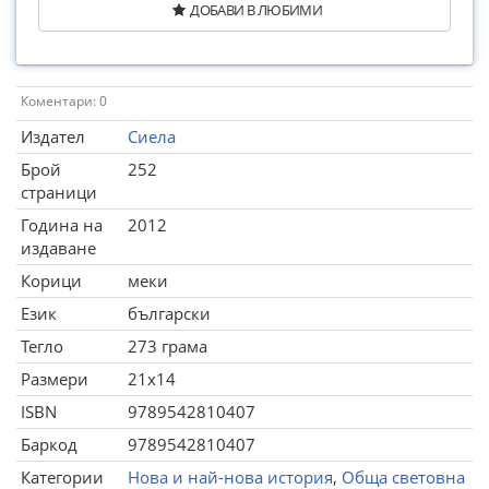
ДОБАВИ В ЛЮБИМИ
Коментари: 0
Издател
Сиела
Брой
252
страници
Година на
2012
издаване
Корици
меки
Език
български
Тегло
273 грама
Размери
21x14
ISBN
9789542810407
Баркод
9789542810407
Категории
Нова и най-нова история
,
Обща световна