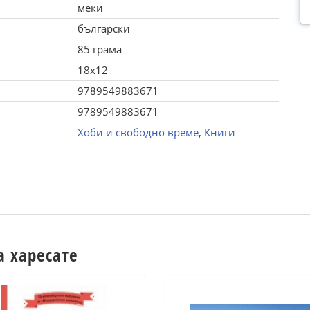
меки
български
85 грама
18x12
9789549883671
9789549883671
Хоби и свободно време
,
Книги
а харесате