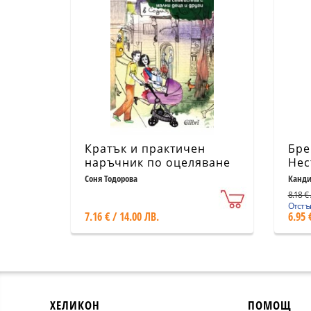
Кратък и практичен
Бре
наръчник по оцеляване
Нес
на семейства с малки
за 
Соня Тодорова
Канди
Скръз
деца и други в София
род
8.18 € 
Отстъп
7.16 € / 14.00 ЛВ.
6.95 
ХЕЛИКОН
ПОМОЩ