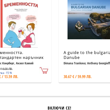
менността.
A guide to the bulgari
тандартен наръчник
Danube
НЕперфектни
с Конрберг, Анзел Камий
Dimana Trankova; Anthony Georgieff
ински
ители
/ 16.00 ЛВ.
ка - 15 %
€ / 13.59 ЛВ.
30.67 € / 59.99 ЛВ.
ВКЛЮЧИ СЕ!