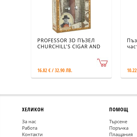
PROFESSOR 3D ПЪЗЕЛ
Пъз
CHURCHILL'S CIGAR AND
час
WHISKEY BOTTLE
пер
Йох
16.82 € / 32.90 ЛВ.
10.22
ХЕЛИКОН
ПОМОЩ
За нас
Търсене
Работа
Поръчка
Контакти
Плащания