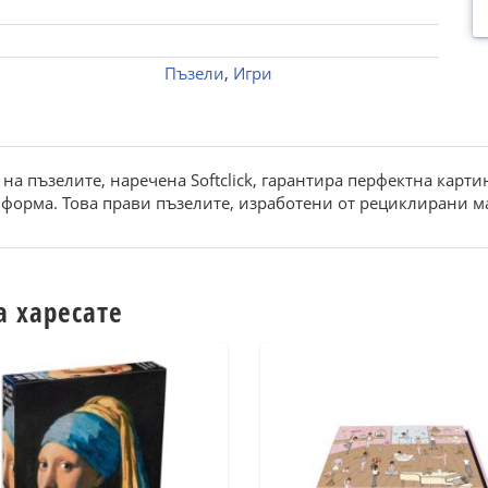
Пъзели
,
Игри
на пъзелите, наречена Softclick, гарантира перфектна карти
 форма. Това прави пъзелите, изработени от рециклирани м
а харесате