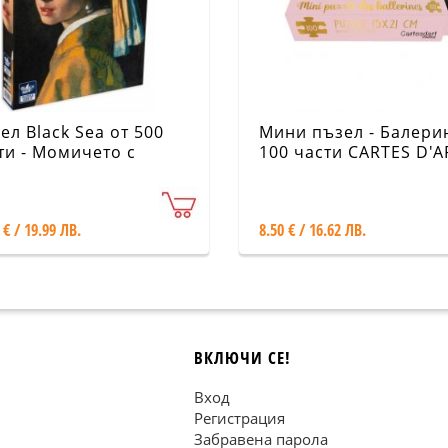
ел Black Sea от 500
Мини пъзел - Балерин
ти - Момичето с
100 части CARTES D'A
лената обица,
анес Вермер
 € / 19.99 ЛВ.
8.50 € / 16.62 ЛВ.
ВКЛЮЧИ СЕ!
Вход
Регистрация
Забравена парола