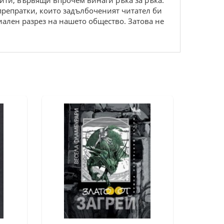
ити, вървящи впрочем винаги ръка за ръка.
препратки, които задълбоченият читател би
иален разрез на нашето общество. Затова не