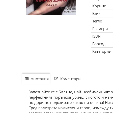
Корици
Език
Тегло
Размери
ISBN
Баркод
Категории
Анотация
Коментари
Запознайте се с Биляна, най-необичайният о
перфектният поръчков убиец, с когото и най-
но дори не подозирате какво ви очаква! Ня
Сред палитрата измислени герои, измежду т