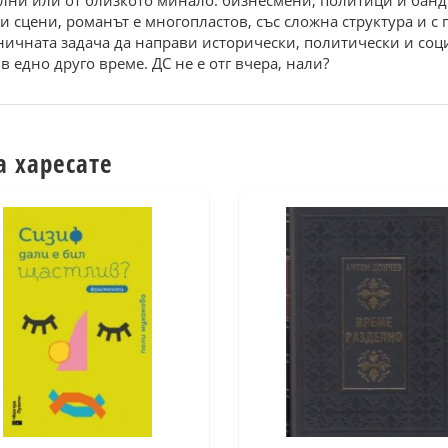
ални или от близкото минало: бизнесмени, политици и банд
 сцени, романът е многопластов, със сложна структура и с 
аничната задача да направи исторически, политически и соц
в едно друго време. ДС не е отг вчера, нали?
а харесате