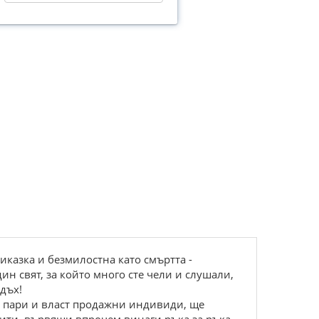
иказка и безмилостна като смъртта -
ин свят, за който много сте чели и слушали,
дъх!
а пари и власт продажни индивиди, ще