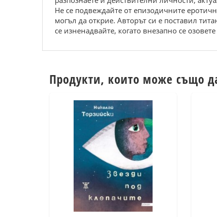
разпознаете и действителни личности, акту
Не се подвеждайте от епизодичните еротични
могъл да открие. Авторът си е поставил тит
се изненадвайте, когато внезапно се озовете 
Продукти, които може също д