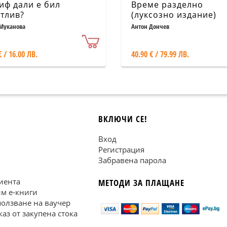
иф дали е бил
Време разделно
тлив?
(луксозно издание)
Муканова
Антон Дончев
€ / 16.00 ЛВ.
40.90 € / 79.99 ЛВ.
ВКЛЮЧИ СЕ!
Вход
Регистрация
Забравена парола
иента
МЕТОДИ ЗА ПЛАЩАНЕ
им е-книги
ползване на ваучер
каз от закупена стока