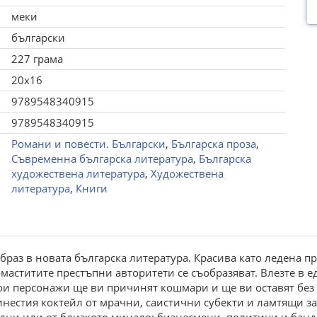
меки
български
227 грама
20x16
9789548340915
9789548340915
Романи и повести. Български
,
Българска проза
,
Съвременна българска литература
,
Българска
художествена литература
,
Художествена
литература
,
Книги
браз в новата българска литература. Красива като ледена пр
маститите престъпни авторитети се съобразяват. Влезте в ед
кои персонажи ще ви причинят кошмари и ще ви оставят без 
инестия коктейл от мрачни, саистични субекти и ламтящи з