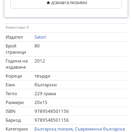
ДОБАВИ В ЛЮБИМИ
Коментари: 0
Издател
Satori
Брой
80
страници
Година на
2012
издаване
Корици
твърди
Език
български
Тегло
229 грама
Размери
20x15
ISBN
9789548501156
Баркод
9789548501156
Категории
Българска поезия
,
Съвременна българска