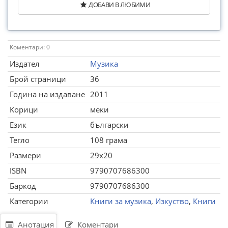
ДОБАВИ В ЛЮБИМИ
Коментари: 0
Издател
Музика
Брой страници
36
Година на издаване
2011
Корици
меки
Език
български
Тегло
108 грама
Размери
29x20
ISBN
9790707686300
Баркод
9790707686300
Категории
Книги за музика
,
Изкуство
,
Книги
Анотация
Коментари