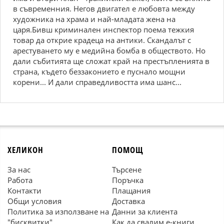
в съвременния. Негов двигател е любовта между
художника на храма и най-младата жена на
царя.Бивш криминален инспектор поема тежкия
товар да открие крадеца на антики. Скандалът с
арестуването му е медийна бомба в обществото. Но
дали събитията ще сложат край на престъпленията в
страна, където беззаконието е пуснало мощни
корени... И дали справедливостта има шанс...
ХЕЛИКОН
ПОМОЩ
За нас
Търсене
Работа
Поръчка
Контакти
Плащания
Общи условия
Доставка
Политика за използване на
Данни за клиента
"бисквитки"
Как да свалим е-книги