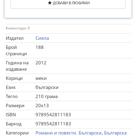
ДОБАВИ В ЛЮБИМИ
Коментари: 0
Издател
Сиела
Брой
188
страници
Година на
2012
издаване
Корици
меки
Език
български
Тегло
210 грама
Размери
20x13
ISBN
9789542811183
Баркод
9789542811183
Категории
Романи и повести. Български
,
Българска