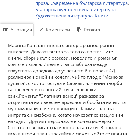
проза
,
Съвременна българска литература
,
Българска художествена литература
,
Художествена литература
,
Книги
Анотация
Коментари
Ревюта
Марина Константинова е автор с разностранни
интереси. Доказателство за това са поетичните
книги, сборникът с разкази, новелите и романът,
които е издала. Идеите й за симбиоза между
изкуствата доведоха до участието й в проект 4Д,
реализиран с нейни колеги, чийто плод е "Меню за
душата", с който гостува в Словакия. Нейни творби
са преведени на английски и словашки
език.Романът "Златният венец" разказва за
откритията на известен археолог и борбата на екипа
му с иманярите и чиновниците. Криминалната
интрига е неизбежна, когато изчезват сензационни
находки. Другият персонаж е е колекционерът -
брънка от веригата на износа на антики. В романа
има и втори план - тракийски сюжет, който се вплита