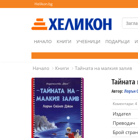
Helikon.bg
НАЧАЛО
КНИГИ
УЧЕБНИЦИ
ПОДАРЪЦИ
И
Начало
Книги
Тайната на малкия залив
Тайната
Автор:
Лорън 
Коментари: 4
Издател
Преводач
Брой стра