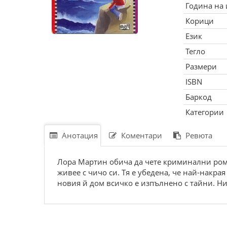
Година на
Корици
Език
Тегло
Размери
ISBN
Баркод
Категории
Анотация
Коментари
Ревюта
Лора Мартин обича да чете криминални роман
живее с чичо си. Тя е убедена, че най-накрая
новия й дом всичко е изпълнено с тайни. Ни