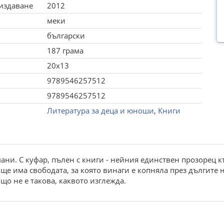
 издаване
2012
меки
български
187 грама
20x13
9789546257512
9789546257512
Литература за деца и юноши
,
Книги
и. С куфар, пълен с книги - нейния единствен прозорец към
 ще има свободата, за която винаги е копняла през дългите н
що не е такова, каквото изглежда.