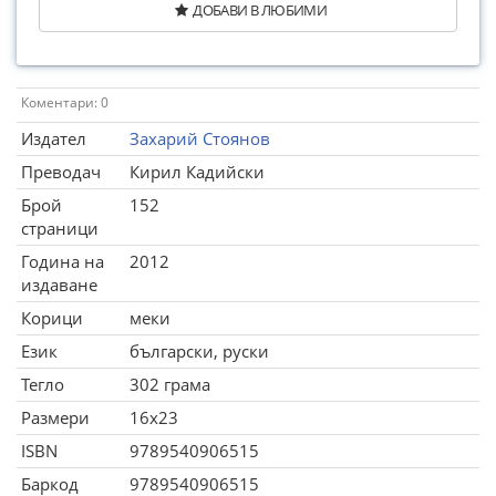
ДОБАВИ В ЛЮБИМИ
Коментари: 0
Издател
Захарий Стоянов
Преводач
Кирил Кадийски
Брой
152
страници
Година на
2012
издаване
Корици
меки
Език
български, руски
Тегло
302 грама
Размери
16x23
ISBN
9789540906515
Баркод
9789540906515