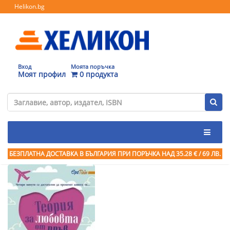
Helikon.bg
Вход
Моята поръчка
Моят профил
0 продукта
БЕЗПЛАТНА ДОСТАВКА В БЪЛГАРИЯ ПРИ ПОРЪЧКА
НАД 35.28 € / 69 ЛВ.