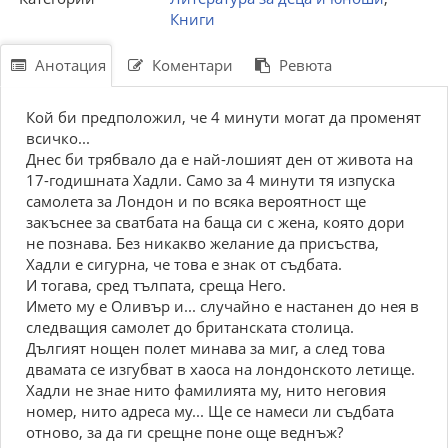
Книги
Анотация
Коментари
Ревюта
Кой би предположил, че 4 минути могат да променят
всичко...
Днес би трябвало да е най-лошият ден от живота на
17-годишната Хадли. Само за 4 минути тя изпуска
самолета за Лондон и по всяка вероятност ще
закъснее за сватбата на баща си с жена, която дори
не познава. Без никакво желание да присъства,
Хадли е сигурна, че това е знак от съдбата.
И тогава, сред тълпата, среща Него.
Името му е Оливър и... случайно е настанен до нея в
следващия самолет до британската столица.
Дългият нощен полет минава за миг, а след това
двамата се изгубват в хаоса на лондонското летище.
Хадли не знае нито фамилията му, нито неговия
номер, нито адреса му... Ще се намеси ли съдбата
отново, за да ги срещне поне още веднъж?