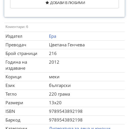
ДОБАВИ В ЛЮБИМИ
Коментари: 6
Издател
Ера
Преводач
Цветана Генчева
Брой страници
216
Година на
2012
издаване
Корици
меки
Език
български
Тегло
220 грама
Размери
13x20
ISBN
9789543892198
Баркод
9789543892198
Категории
Литература за деца и юноши
,