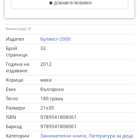
ДОБАВИ В ЛЮБИМИ
Коментари: 0
Издател
Булвест-2000
Брой
32
страници
Година на
2012
издаване
Корици
меки
Език
български
Тегло
180 грама
Размери
21x30
ISBN
9789541808061
Баркод
9789541808061
Категории
Занимателни книги
,
Литература за деца