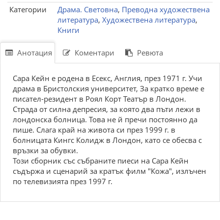
Категории
Драма. Световна
,
Преводна художествена
литература
,
Художествена литература
,
Книги
Анотация
Коментари
Ревюта
Сара Кейн е родена в Есекс, Англия, през 1971 г. Учи
драма в Бристолския университет, За кратко време е
писател-резидент в Роял Корт Театър в Лондон.
Страда от силна депресия, за която два пъти лежи в
лондонска болница. Това не й пречи постоянно да
пише. Слага край на живота си през 1999 г. в
болницата Кингс Колидж в Лондон, като се обесва с
връзки за обувки.
Този сборник със събраните пиеси на Сара Кейн
съдържа и сценарий за кратък филм "Кожа", излъчен
по телевизията през 1997 г.