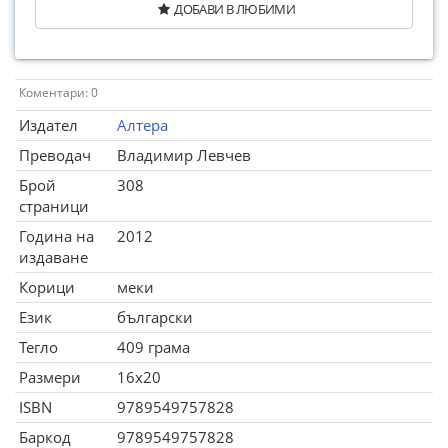
ДОБАВИ В ЛЮБИМИ
Коментари: 0
Издател
Алтера
Преводач
Владимир Левчев
Брой
308
страници
Година на
2012
издаване
Корици
меки
Език
български
Тегло
409 грама
Размери
16x20
ISBN
9789549757828
Баркод
9789549757828