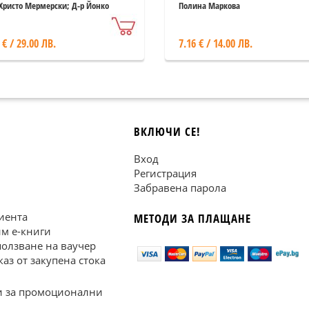
достта и
Христо Мермерски; Д-р Йонко
Полина Маркова
ерски
голетието на жената
 € / 29.00 ЛВ.
7.16 € / 14.00 ЛВ.
ВКЛЮЧИ СЕ!
Вход
Регистрация
Забравена парола
иента
МЕТОДИ ЗА ПЛАЩАНЕ
им е-книги
ползване на ваучер
каз от закупена стока
 за промоционални