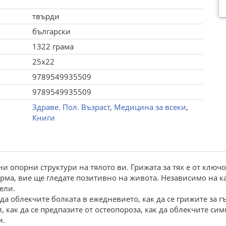
твърди
български
1322 грама
25x22
9789549935509
9789549935509
Здраве. Пол. Възраст
,
Медицина за всеки
,
Книги
и опорни структури на тялото ви. Грижата за тях е от ключо
ма, вие ще гледате позитивно на живота. Независимо на ка
ели.
а облекчите болката в ежедневието, как да се грижите за гъ
, как да се предпазите от остеопороза, как да облекчите сим
и.