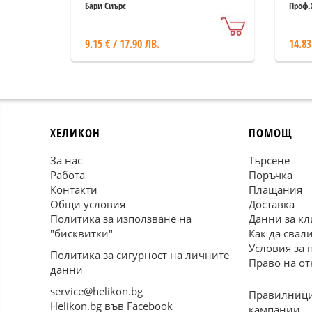
мла
Бари Сиърс
Проф.
Мерм
дъл
9.15 € / 17.90 ЛВ.
14.83
ХЕЛИКОН
ПОМОЩ
За нас
Търсене
Работа
Поръчка
Контакти
Плащания
Общи условия
Доставка
Политика за използване на
Данни за кл
"бисквитки"
Как да свал
Условия за 
Политика за сигурност на личните
Право на от
данни
service@helikon.bg
Правилници
Helikon.bg във Facebook
кампании