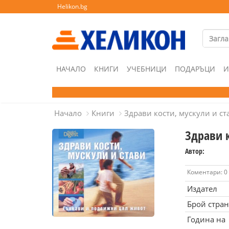
Helikon.bg
НАЧАЛО
КНИГИ
УЧЕБНИЦИ
ПОДАРЪЦИ
И
Начало
Книги
Здрави кости, мускули и ст
Здрави к
Автор:
Коментари: 0
Издател
Брой стра
Година на