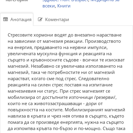
всеки
,
Книги
Анотация
Коментари
Стресовите хормони водят до внезапно нарастване
на зависими от магнезия реакции. Производството
на енергия, предаването на нервни импулси,
увеличената мускулна функция и реакцията на
сърцето и кръвоносните съдове - всички те изискват
магнезий. Незабавно се увеличава използването на
магнезий, така че потребностите ни от магнезий
нарастват, когато сме под стрес. Следователно
реакцията на силен стрес поставя на изпитание
магнезиевия ни статус. При стрес магнезият се
мобилизира от достъпните източници /резерви/,
които не са животозастрашаващи - дори от
повърхността на костите. Мобилизираният магнезий
навлиза в кръвта и чрез нея отива в сърцето, където
помага да се произведе енергията, нужна на сърцето
да изпомпва кръвта по-бързо и по-мощно. Също така