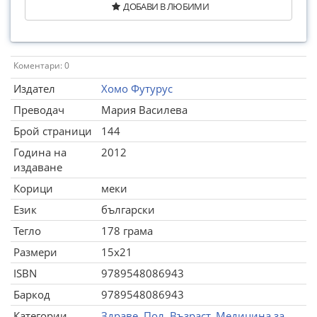
ДОБАВИ В ЛЮБИМИ
Коментари: 0
Издател
Хомо Футурус
Преводач
Мария Василева
Брой страници
144
Година на
2012
издаване
Корици
меки
Език
български
Тегло
178 грама
Размери
15x21
ISBN
9789548086943
Баркод
9789548086943
Категории
Здраве. Пол. Възраст
,
Медицина за