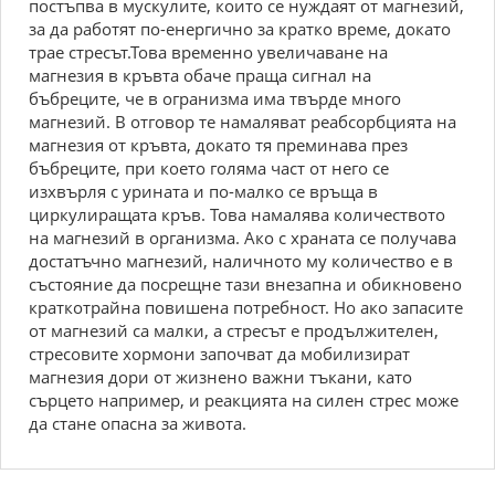
постъпва в мускулите, които се нуждаят от магнезий,
за да работят по-енергично за кратко време, докато
трае стресът.Това временно увеличаване на
магнезия в кръвта обаче праща сигнал на
бъбреците, че в огранизма има твърде много
магнезий. В отговор те намаляват реабсорбцията на
магнезия от кръвта, докато тя преминава през
бъбреците, при което голяма част от него се
изхвърля с урината и по-малко се връща в
циркулиращата кръв. Това намалява количеството
на магнезий в организма. Ако с храната се получава
достатъчно магнезий, наличното му количество е в
състояние да посрещне тази внезапна и обикновено
краткотрайна повишена потребност. Но ако запасите
от магнезий са малки, а стресът е продължителен,
стресовите хормони започват да мобилизират
магнезия дори от жизнено важни тъкани, като
сърцето например, и реакцията на силен стрес може
да стане опасна за живота.