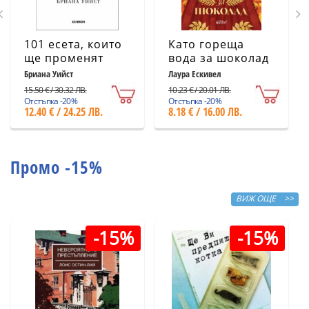
101 есета, които
Като гореща
ще променят
вода за шоколад
начина ви на
(ново издание)
Бриана Уийст
Лаура Ескивел
мислене
15.50 € / 30.32 ЛВ.
10.23 € / 20.01 ЛВ.
Отстъпка -20%
Отстъпка -20%
12.40 € / 24.25 ЛВ.
8.18 € / 16.00 ЛВ.
Промо -15%
ВИЖ ОЩЕ >>
-15%
-15%