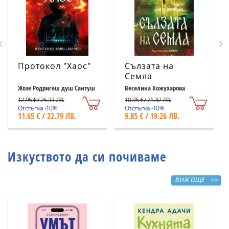
Протокол "Хаос"
Сълзата на
Семла
Жозе Родригеш душ Сантуш
Веселина Кожухарова
12.95 € / 25.33 ЛВ.
10.95 € / 21.42 ЛВ.
Отстъпка -10%
Отстъпка -10%
11.65 € / 22.79 ЛВ.
9.85 € / 19.26 ЛВ.
Изкуството да си почиваме
ВИЖ ОЩЕ >>