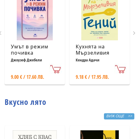
Умът в режим
Кухнята на
почивка
Мързеливия
гений
Джоузеф Джебели
Кендра Адачи
9.00 € / 17.60 ЛВ.
9.18 € / 17.95 ЛВ.
Вкусно лято
ВИЖ ОЩЕ >>