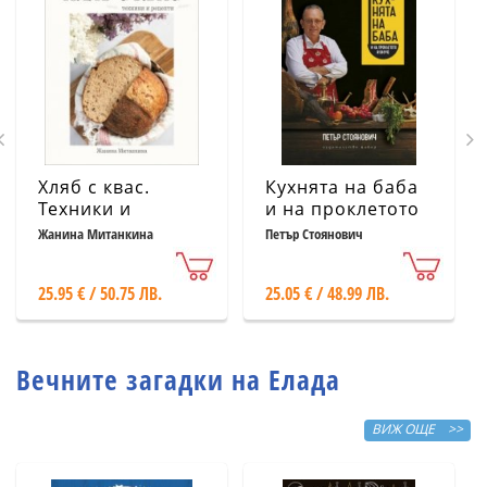
Хляб с квас.
Кухнята на баба
Техники и
и на проклетото
рецепти
й внуче
Жанина Митанкина
Петър Стоянович
25.95 € / 50.75 ЛВ.
25.05 € / 48.99 ЛВ.
Вечните загадки на Елада
ВИЖ ОЩЕ >>