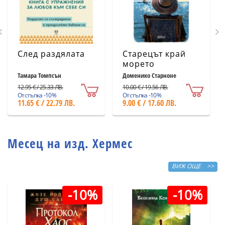
След раздялата
Старецът край
морето
Тамара Томпсън
Доменико Старноне
12.95 € / 25.33 ЛВ.
10.00 € / 19.56 ЛВ.
Отстъпка -10%
Отстъпка -10%
11.65 € / 22.79 ЛВ.
9.00 € / 17.60 ЛВ.
Месец на изд. Хермес
ВИЖ ОЩЕ >>
-10%
-10%