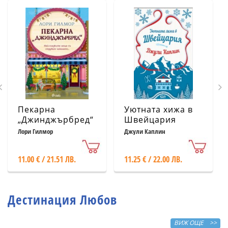
Пекарна
Уютната хижа в
„Джинджърбред“
Швейцария
(с цветни
Лори Гилмор
Джули Каплин
порезки)
11.00 € / 21.51 ЛВ.
11.25 € / 22.00 ЛВ.
Дестинация Любов
ВИЖ ОЩЕ >>