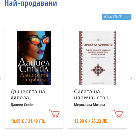
Най-продавани
ВИЖ ОЩЕ >>
Дъщерята на
Силата на
дявола
наричането І.
Тайната на
Даниел Стийл
Мирослава Митева
думите и
древните
10.99 € / 21.49 ЛВ.
12.90 € / 25.23 ЛВ.
български
обичаи, които
сбъдват желания