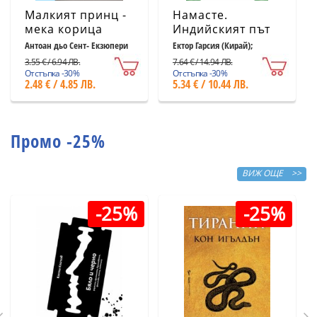
Малкият принц -
Намасте.
мека корица
Индийският път
светлосиня
към щастието,
Антоан дьо Сент- Екзюпери
Ектор Гарсия (Кирай);
Франсеск Миралес
удовлетворението
3.55 € / 6.94 ЛВ.
7.64 € / 14.94 ЛВ.
и успеха
Отстъпка -30%
Отстъпка -30%
2.48 € / 4.85 ЛВ.
5.34 € / 10.44 ЛВ.
Промо -25%
ВИЖ ОЩЕ >>
-25%
-25%