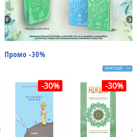
❮
❯
Промо -30%
ВИЖ ОЩЕ >>
-30%
-30%