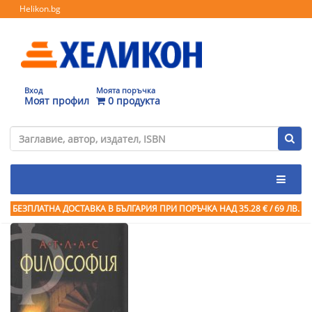
Helikon.bg
Вход
Моята поръчка
Моят профил
0 продукта
БЕЗПЛАТНА ДОСТАВКА В БЪЛГАРИЯ ПРИ ПОРЪЧКА
НАД 35.28 € / 69 ЛВ.