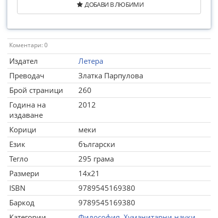
ДОБАВИ В ЛЮБИМИ
Коментари: 0
Издател
Летера
Преводач
Златка Парпулова
Брой страници
260
Година на
2012
издаване
Корици
меки
Език
български
Тегло
295 грама
Размери
14x21
ISBN
9789545169380
Баркод
9789545169380
Категории
Философия
,
Хуманитарни науки
,