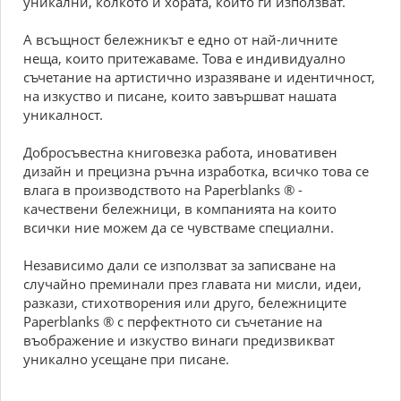
уникални, колкото и хората, които ги използват.
А всъщност бележникът е едно от най-личните
неща, които притежаваме. Това е индивидуално
съчетание на артистично изразяване и идентичност,
на изкуство и писане, които завършват нашата
уникалност.
Добросъвестна книговезка работа, иновативен
дизайн и прецизна ръчна изработка, всичко това се
влага в производството на Paperblanks ® -
качествени бележници, в компанията на които
всички ние можем да се чувстваме специални.
Независимо дали се използват за записване на
случайно преминали през главата ни мисли, идеи,
разкази, стихотворения или друго, бележниците
Paperblanks ® с перфектното си съчетание на
въображение и изкуство винаги предизвикват
уникално усещане при писане.