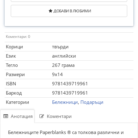
ДОБАВИ В ЛЮБИМИ
Коментари: 0
Корици
твърди
Език
английски
Тегло
267 грама
Размери
9x14
ISBN
9781439719961
Баркод
9781439719961
Категории
Бележници
,
Подаръци
Анотация
Коментари
Бележниците Paperblanks ® са толкова различни и