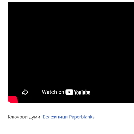
Ключови думи:
Бележници Paperblanks