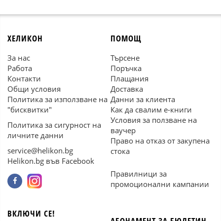
ХЕЛИКОН
ПОМОЩ
За нас
Търсене
Работа
Поръчка
Контакти
Плащания
Общи условия
Доставка
Политика за използване на
Данни за клиента
"бисквитки"
Как да свалим е-книги
Условия за ползване на
Политика за сигурност на
ваучер
личните данни
Право на отказ от закупена
service@helikon.bg
стока
Helikon.bg във Facebook
Правилници за
промоционални кампании
ВКЛЮЧИ СЕ!
АБОНАМЕНТ ЗА БЮЛЕТИН