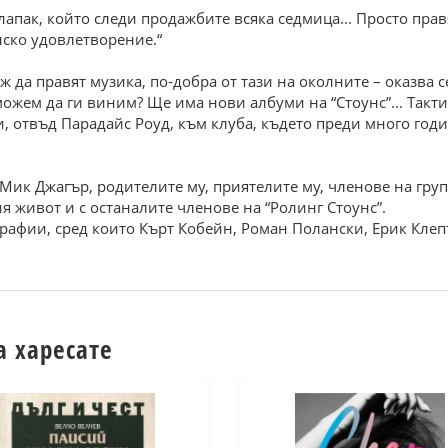
лапак, който следи продажбите всяка седмица... Просто прав
нско удовлетворение.“
ж да правят музика, по-добра от тази на околните – оказва с
можем да ги виним? Ще има нови албуми на “Стоунс”... Такти
и, отвъд Парадайс Роуд, към клуба, където преди много год
Мик Джагър, родителите му, приятелите му, членове на гру
 живот и с останалите членове на “Ролинг Стоунс”.
рафии, сред които Кърт Кобейн, Роман Полански, Ерик Клеп
а харесате