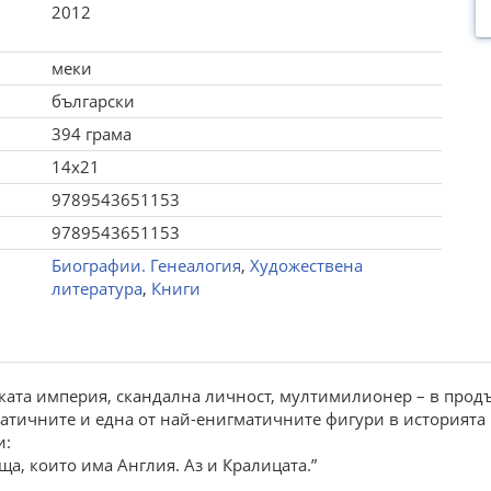
2012
меки
български
394 грама
14x21
9789543651153
9789543651153
Биографии. Генеалогия
,
Художествена
литература
,
Книги
ската империя, скандална личност, мултимилионер – в прод
атичните и една от най-енигматичните фигури в историята 
и:
ща, които има Англия. Аз и Кралицата.”