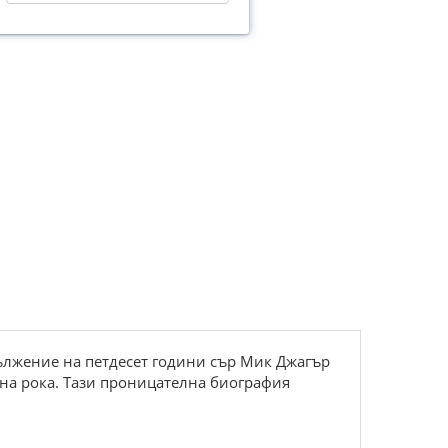
ължение на петдесет години сър Мик Джагър
на рока. Тази проницателна биография