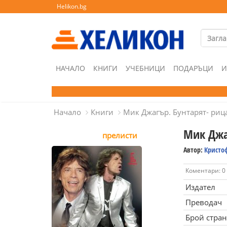
Helikon.bg
НАЧАЛО
КНИГИ
УЧЕБНИЦИ
ПОДАРЪЦИ
И
Начало
Книги
Мик Джагър. Бунтарят- риц
Мик Джа
прелисти
Автор:
Кристо
Коментари: 0
Издател
Преводач
Брой стра