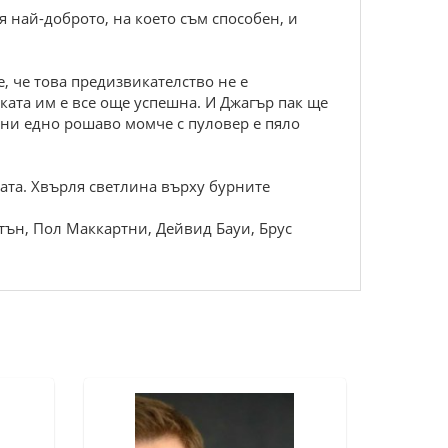
я най-доброто, на което съм способен, и
е, че това предизвикателство не е
ката им е все още успешна. И Джагър пак ще
ини едно рошаво момче с пуловер е пяло
пата. Хвърля светлина върху бурните
тън, Пол Маккартни, Дейвид Бауи, Брус