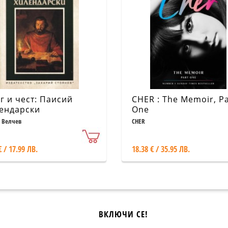
г и чест: Паисий
CHER : The Memoir, Pa
ендарски
One
 Велчев
CHER
€ / 17.99 ЛВ.
18.38 € / 35.95 ЛВ.
ВКЛЮЧИ СЕ!