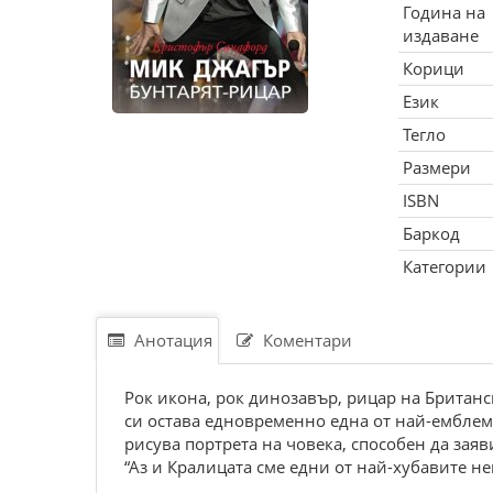
Година на
издаване
Корици
Език
Тегло
Размери
ISBN
Баркод
Категории
Анотация
Коментари
Рок икона, рок динозавър, рицар на Британ
си остава едновременно една от най-емблем
рисува портрета на човека, способен да заяв
“Аз и Кралицата сме едни от най-хубавите не