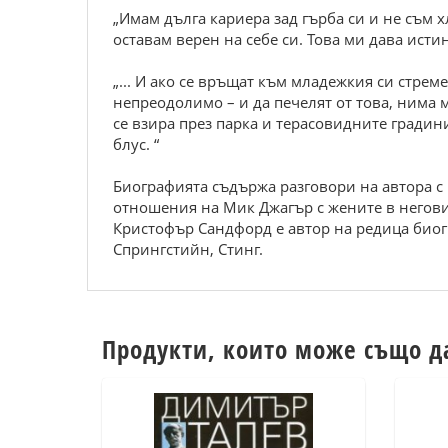
„Имам дълга кариера зад гърба си и не съм х
оставам верен на себе си. Това ми дава исти
„... И ако се връщат към младежкия си стреме
непреодолимо – и да печелят от това, нима 
се взира през парка и терасовидните градин
блус. “
Биографията съдържа разговори на автора с 
отношения на Мик Джагър с жените в неговия
Кристофър Сандфорд е автор на редица биог
Спрингстийн, Стинг.
Продукти, които може също д