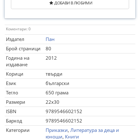
ДОБАВИ В ЛЮБИМИ
Коментари: 0
Издател
Пан
Брой страници
80
Година на
2012
издаване
Корици
твърди
Език
български
Тегло
650 грама
Размери
22x30
ISBN
9789546602152
Баркод
9789546602152
Категории
Приказки
,
Литература за деца и
юноши
,
Книги