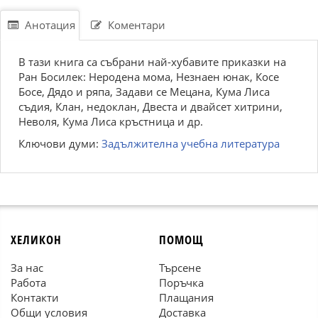
Анотация
Коментари
В тази книга са събрани най-хубавите приказки на
Ран Босилек: Неродена мома, Незнаен юнак, Косе
Босе, Дядо и ряпа, Задави се Мецана, Кума Лиса
съдия, Клан, недоклан, Двеста и двайсет хитрини,
Неволя, Кума Лиса кръстница и др.
Ключови думи:
Задължителна учебна литература
ХЕЛИКОН
ПОМОЩ
За нас
Търсене
Работа
Поръчка
Контакти
Плащания
Общи условия
Доставка