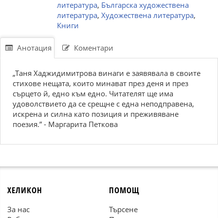
литература
,
Българска художествена
литература
,
Художествена литература
,
Книги
Анотация
Коментари
„Таня Хаджидимитрова винаги е заявявала в своите
стихове нещата, които минават през деня и през
сърцето й, едно към едно. Читателят ще има
удоволствието да се срещне с една неподправена,
искрена и силна като позиция и преживяване
поезия.” - Маргарита Петкова
ХЕЛИКОН
ПОМОЩ
За нас
Търсене