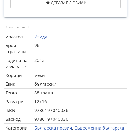
ДОБАВИ В ЛЮБИМИ
Коментари: 0
Издател
Изида
Брой
96
страници
Година на
2012
издаване
Корици
меки
Език
български
Тегло
88 грама
Размери
12x16
ISBN
9786197040036
Баркод
9786197040036
Категории
Българска поезия
,
Съвременна българска