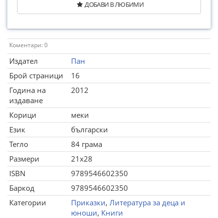
ДОБАВИ В ЛЮБИМИ
Коментари: 0
Издател
Пан
Брой страници
16
Година на
2012
издаване
Корици
меки
Език
български
Тегло
84 грама
Размери
21x28
ISBN
9789546602350
Баркод
9789546602350
Категории
Приказки
,
Литература за деца и
юноши
,
Книги