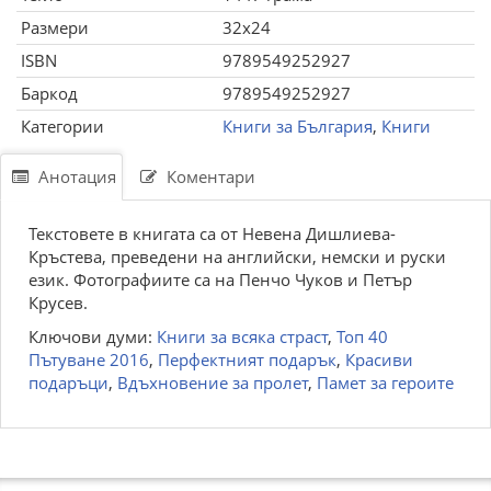
Размери
32x24
ISBN
9789549252927
Баркод
9789549252927
Категории
Книги за България
,
Книги
Анотация
Коментари
Текстовете в книгата са от Невена Дишлиева-
Кръстева, преведени на английски, немски и руски
език. Фотографиите са на Пенчо Чуков и Петър
Крусев.
Ключови думи:
Книги за всяка страст
,
Топ 40
Пътуване 2016
,
Перфектният подарък
,
Красиви
подаръци
,
Вдъхновение за пролет
,
Памет за героите