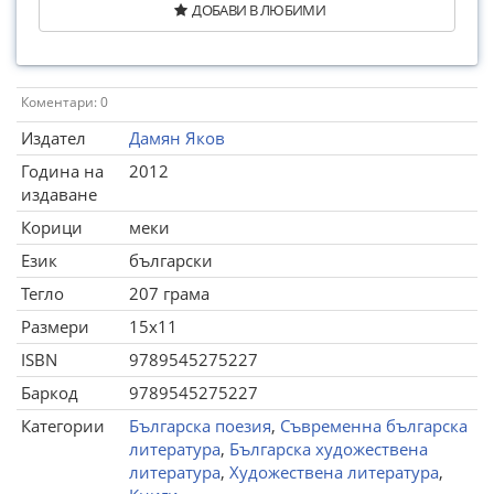
ДОБАВИ В ЛЮБИМИ
Коментари: 0
Издател
Дамян Яков
Година на
2012
издаване
Корици
меки
Език
български
Тегло
207 грама
Размери
15x11
ISBN
9789545275227
Баркод
9789545275227
Категории
Българска поезия
,
Съвременна българска
литература
,
Българска художествена
литература
,
Художествена литература
,