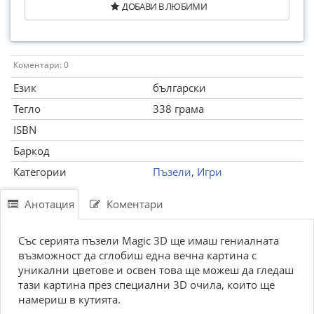
ДОБАВИ В ЛЮБИМИ
Коментари: 0
Език
български
Тегло
338 грама
ISBN
Баркод
Категории
Пъзели
,
Игри
Анотация
Коментари
Със серията пъзели Magic 3D ще имаш гениалната
възможност да сглобиш една вечна картина с
уникални цветове и освен това ще можеш да гледаш
тази картина през специални 3D очила, които ще
намериш в кутията.