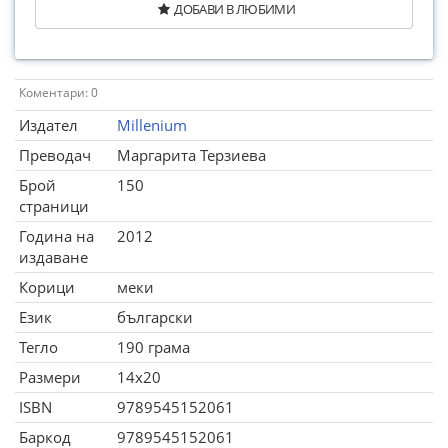
ДОБАВИ В ЛЮБИМИ
Коментари: 0
Издател
Millenium
Преводач
Маргарита Терзиева
Брой
150
страници
Година на
2012
издаване
Корици
меки
Език
български
Тегло
190 грама
Размери
14x20
ISBN
9789545152061
Баркод
9789545152061