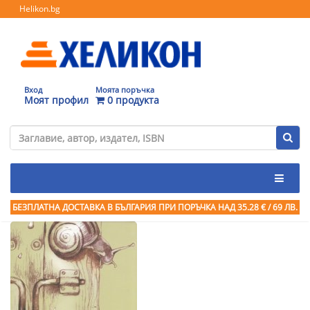
Helikon.bg
Вход
Моята поръчка
Моят профил
0 продукта
БЕЗПЛАТНА ДОСТАВКА В БЪЛГАРИЯ ПРИ ПОРЪЧКА
НАД 35.28 € / 69 ЛВ.