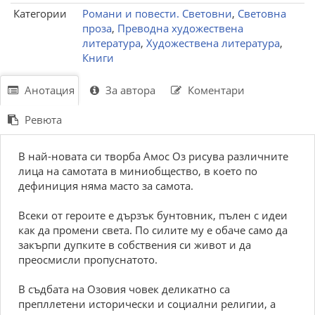
Категории
Романи и повести. Световни
,
Световна
проза
,
Преводна художествена
литература
,
Художествена литература
,
Книги
Анотация
За автора
Коментари
Ревюта
В най-новата си творба Амос Оз рисува различните
лица на самотата в миниобщество, в което по
дефиниция няма масто за самота.
Всеки от героите е дързък бунтовник, пълен с идеи
как да промени света. По силите му е обаче само да
закърпи дупките в собствения си живот и да
преосмисли пропуснатото.
В съдбата на Озовия човек деликатно са
препллетени исторически и социални религии, а