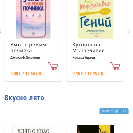
Умът в режим
Кухнята на
почивка
Мързеливия
гений
Джоузеф Джебели
Кендра Адачи
9.00 € / 17.60 ЛВ.
9.18 € / 17.95 ЛВ.
Вкусно лято
ВИЖ ОЩЕ >>