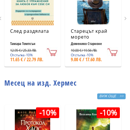
След раздялата
Старецът край
морето
Тамара Томпсън
Доменико Старноне
12.95 € / 25.33 ЛВ.
10.00 € / 19.56 ЛВ.
Отстъпка -10%
Отстъпка -10%
11.65 € / 22.79 ЛВ.
9.00 € / 17.60 ЛВ.
Месец на изд. Хермес
ВИЖ ОЩЕ >>
-10%
-10%