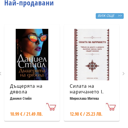
Най-продавани
ВИЖ ОЩЕ >>
Дъщерята на
Силата на
дявола
наричането І.
Тайната на
Даниел Стийл
Мирослава Митева
думите и
древните
10.99 € / 21.49 ЛВ.
12.90 € / 25.23 ЛВ.
български
обичаи, които
сбъдват желания