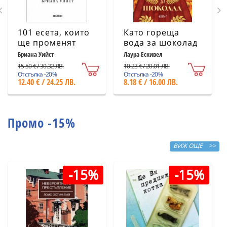
101 есета, които
Като гореща
ще променят
вода за шоколад
начина ви на
(ново издание)
Бриана Уийст
Лаура Ескивел
мислене
15.50 € / 30.32 ЛВ.
10.23 € / 20.01 ЛВ.
Отстъпка -20%
Отстъпка -20%
12.40 € / 24.25 ЛВ.
8.18 € / 16.00 ЛВ.
Промо -15%
ВИЖ ОЩЕ >>
-15%
-15%