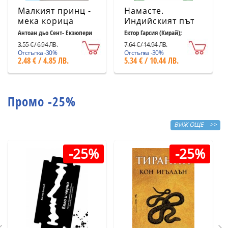
Малкият принц -
Намасте.
мека корица
Индийският път
светлосиня
към щастието,
Антоан дьо Сент- Екзюпери
Ектор Гарсия (Кирай);
Франсеск Миралес
удовлетворението
3.55 € / 6.94 ЛВ.
7.64 € / 14.94 ЛВ.
и успеха
Отстъпка -30%
Отстъпка -30%
2.48 € / 4.85 ЛВ.
5.34 € / 10.44 ЛВ.
Промо -25%
ВИЖ ОЩЕ >>
-25%
-25%