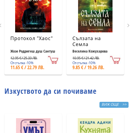
Протокол "Хаос"
Сълзата на
Семла
Жозе Родригеш душ Сантуш
Веселина Кожухарова
12.95 € / 25.33 ЛВ.
10.95 € / 21.42 ЛВ.
Отстъпка -10%
Отстъпка -10%
11.65 € / 22.79 ЛВ.
9.85 € / 19.26 ЛВ.
Изкуството да си почиваме
ВИЖ ОЩЕ >>