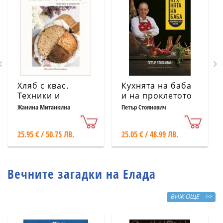
Хляб с квас.
Кухнята на баба
Техники и
и на проклетото
рецепти
й внуче
Жанина Митанкина
Петър Стоянович
25.95 € / 50.75 ЛВ.
25.05 € / 48.99 ЛВ.
Вечните загадки на Елада
ВИЖ ОЩЕ >>