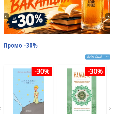
❮
❯
Промо -30%
ВИЖ ОЩЕ >>
-30%
-30%