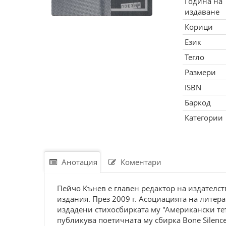
Година на
издаване
Корици
Език
Тегло
Размери
ISBN
Баркод
Категории
Анотация
Коментари
Пейчо Кънев е главен редактор на издателст
издания. През 2009 г. Асоциацията на литера
издадени стихосбирката му "Американски тетр
публикува поетичната му сбирка Bone Silence