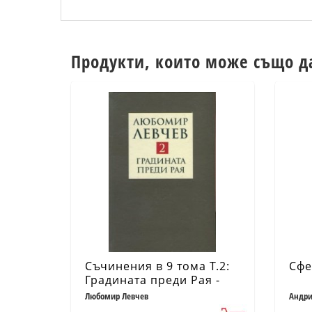
Продукти, които може също д
Съчинения в 9 тома Т.2:
Сфе
Градината преди Рая -
Поезия (1974-1989)
Любомир Левчев
Андри