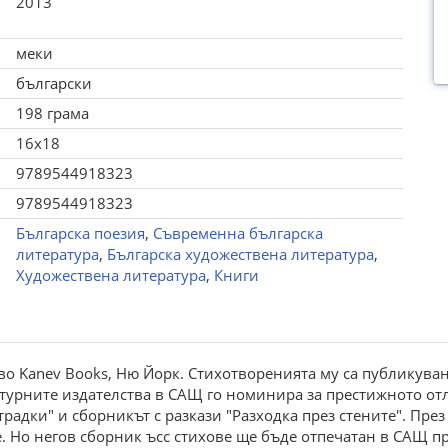
2013
меки
български
198 грама
16x18
9789544918323
9789544918323
Българска поезия
,
Съвременна българска
литература
,
Българска художествена литература
,
Художествена литература
,
Книги
во Kanev Books, Ню Йорк. Стихотворенията му са публикува
турните издателства в САЩ го номинира за престижното отлич
адки" и сборникът с разкази "Разходка през стените". През 
. Но негов сборник ъсс стихове ще бъде отпечатан в САЩ пр