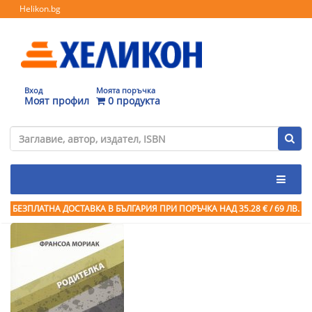
Helikon.bg
Вход
Моята поръчка
Моят профил
0 продукта
БЕЗПЛАТНА ДОСТАВКА В БЪЛГАРИЯ ПРИ ПОРЪЧКА
НАД 35.28 € / 69 ЛВ.