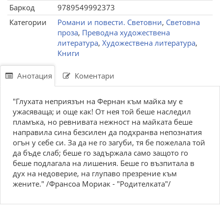
Баркод
9789549992373
Категории
Романи и повести. Световни
,
Световна
проза
,
Преводна художествена
литература
,
Художествена литература
,
Книги
Анотация
Коментари
"Глухата неприязън на Фернан към майка му е
ужасяваща; и още как! От нея той беше наследил
пламъка, но ревнивата нежност на майката беше
направила сина безсилен да подхранва непознатия
огън у себе си. За да не го загуби, тя бе пожелала той
да бъде слаб; беше го задържала само защото го
беше подлагала на лишения. Беше го възпитала в
дух на недоверие, на глупаво презрение към
жените." /Франсоа Мориак - "Родителката"/