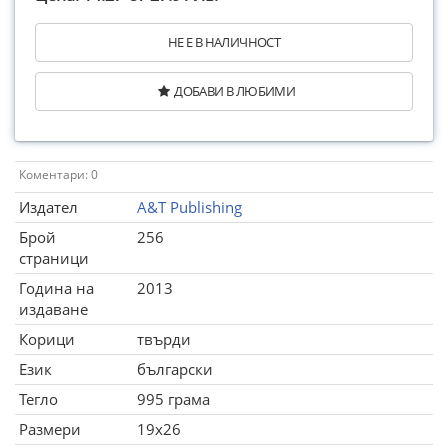
НЕ Е В НАЛИЧНОСТ
ДОБАВИ В ЛЮБИМИ
Коментари: 0
Издател
A&T Publishing
Брой
256
страници
Година на
2013
издаване
Корици
твърди
Език
български
Тегло
995 грама
Размери
19x26