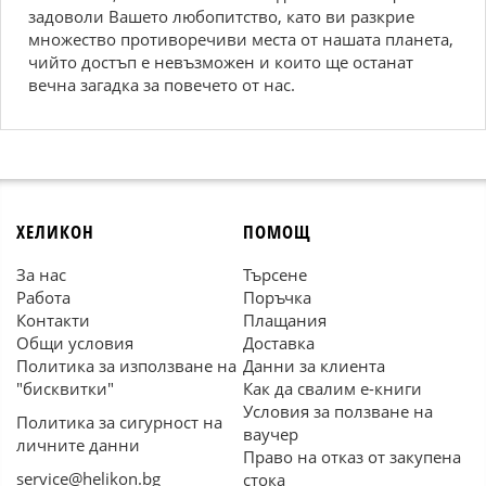
задоволи Вашето любопитство, като ви разкрие
множество противоречиви места от нашата планета,
чийто достъп е невъзможен и които ще останат
вечна загадка за повечето от нас.
ХЕЛИКОН
ПОМОЩ
За нас
Търсене
Работа
Поръчка
Контакти
Плащания
Общи условия
Доставка
Политика за използване на
Данни за клиента
"бисквитки"
Как да свалим е-книги
Условия за ползване на
Политика за сигурност на
ваучер
личните данни
Право на отказ от закупена
service@helikon.bg
стока