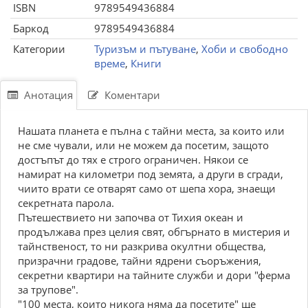
ISBN
9789549436884
Баркод
9789549436884
Категории
Туризъм и пътуване
,
Хоби и свободно
време
,
Книги
Анотация
Коментари
Нашата планета е пълна с тайни места, за които или
не сме чували, или не можем да посетим, защото
достъпът до тях е строго ограничен. Някои се
намират на километри под земята, а други в сгради,
чиито врати се отварят само от шепа хора, знаещи
секретната парола.
Пътешествието ни започва от Тихия океан и
продължава през целия свят, обгърнато в мистерия и
тайнственост, то ни разкрива окултни общества,
призрачни градове, тайни ядрени съоръжения,
секретни квартири на тайните служби и дори "ферма
за трупове".
"100 места, които никога няма да посетите" ще